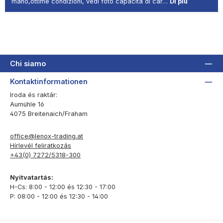
mano,ottime condizioni, vedi foto capacità di car…
Di più
Chi siamo
Kontaktinformationen
Iroda és raktár:
Aumühle 16
4075 Breitenaich/Fraham
office@lenox-trading.at
Hírlevél feliratkozás
+43(0) 7272/5318-300
Nyitvatartás:
H-Cs: 8:00 - 12:00 és 12:30 - 17:00
P: 08:00 - 12:00 és 12:30 - 14:00