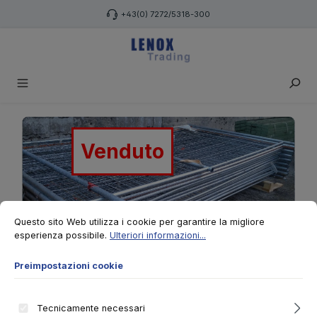
Passa al contenuto principale
+43(0) 7272/5318-300
Salta la galleria di immagini
Venduto
Preimpostazioni cookie
Questo sito Web utilizza i cookie per garantire la migliore esperienza po
Questo sito Web utilizza i cookie per garantire la migliore
esperienza possibile.
Ulteriori informazioni...
Preimpostazioni cookie
Tecnicamente necessari