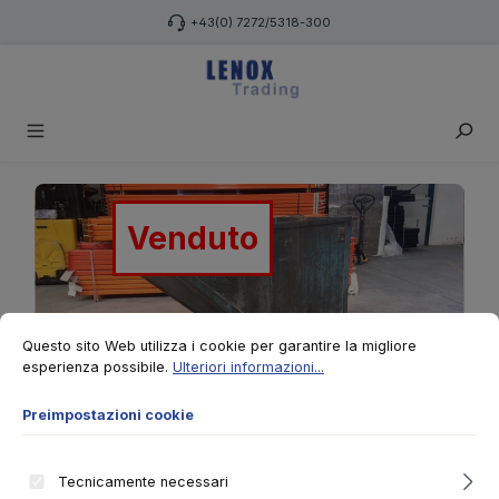
Passa al contenuto principale
+43(0) 7272/5318-300
Salta la galleria di immagini
Venduto
Preimpostazioni cookie
Questo sito Web utilizza i cookie per garantire la migliore esperienza po
Questo sito Web utilizza i cookie per garantire la migliore
esperienza possibile.
Ulteriori informazioni...
Preimpostazioni cookie
Tecnicamente necessari