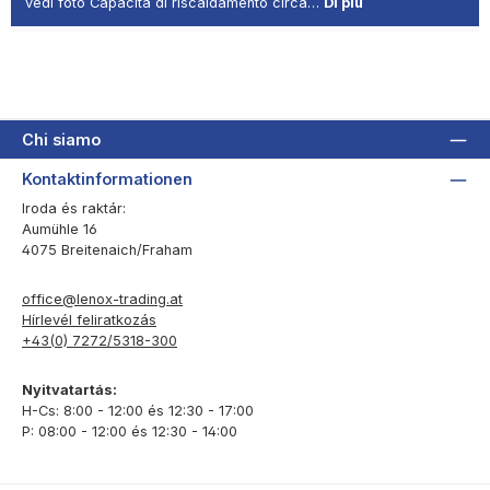
vedi foto Capacità di riscaldamento circa…
Di più
Chi siamo
Kontaktinformationen
Iroda és raktár:
Aumühle 16
4075 Breitenaich/Fraham
office@lenox-trading.at
Hírlevél feliratkozás
+43(0) 7272/5318-300
Nyitvatartás:
H-Cs: 8:00 - 12:00 és 12:30 - 17:00
P: 08:00 - 12:00 és 12:30 - 14:00