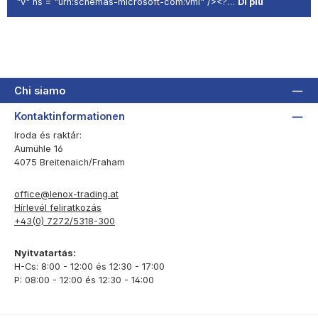
"v" ns = "urn:schemas-microsoft-com:vml" /><?…
Di più
Chi siamo
Kontaktinformationen
Iroda és raktár:
Aumühle 16
4075 Breitenaich/Fraham
office@lenox-trading.at
Hírlevél feliratkozás
+43(0) 7272/5318-300
Nyitvatartás:
H-Cs: 8:00 - 12:00 és 12:30 - 17:00
P: 08:00 - 12:00 és 12:30 - 14:00