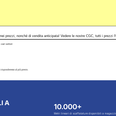
 e nei prezzi, nonché di vendita anticipata! Vedere le nostre CGC, tutti i prezz
 vari settori
i risponderemo al più presto.
I A
10.000+
Metri lineari di scaffalature disponibili a magazz