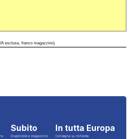
i IVA esclusa, franco magazzino).
Subito
In tutta Europa
ino
Disponibile a magazzino
Consegna su richiesta