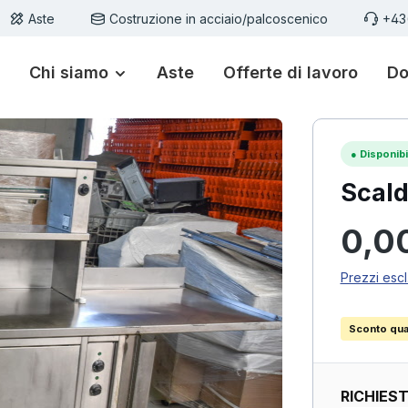
Aste
Costruzione in acciaio/palcoscenico
+43
Chi siamo
Aste
Offerte di lavoro
Do
●
Disponibi
Scald
Prezzo n
0,0
Prezzi escl
Sconto quan
RICHIES