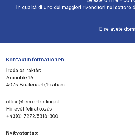
Le aste online – como
In qualità di uno dei maggiori rivenditori nel settor
E se avete doman
Kontaktinformationen
Iroda és raktár:
Aumühle 16
4075 Breitenaich/Fraham
office@lenox-trading.at
Hírlevél feliratkozás
+43(0) 7272/5318-300
Nyitvatartás: