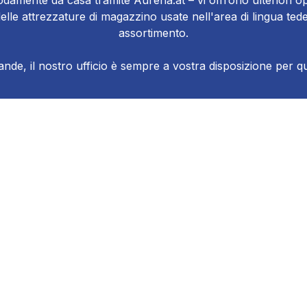
damente da casa tramite Aurena.at – vi offrono ulteriori op
e delle attrezzature di magazzino usate nell'area di lingua 
assortimento.
de, il nostro ufficio è sempre a vostra disposizione per qua