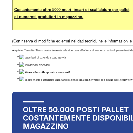
Costantemente oltre 5000 metri lineari di scaffalature per pallet
di numerosi produttori in magazzino.
(Con riserva di modifiche ed errori nei dati tecnici, nelle informazioni
Acquisto / Vendita Siamo costantemente alla ricerca e all'offerta di numerosi articoli provenienti da
sgomberi di aziende spazzate via
liquidazioni aziendali
Veloce - flessibile - pronto a muoversi!
Sgomberiamo e smaltiamo anche articoli per liquidatori. Scriveteci con alcune parole chiave e v
OLTRE 50.000 POSTI PALLET
COSTANTEMENTE DISPONIBIL
MAGAZZINO