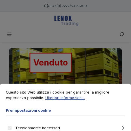
Passa al contenuto principale
+43(0) 7272/5318-300
Salta la galleria di immagini
Venduto
Preimpostazioni cookie
Questo sito Web utilizza i cookie per garantire la migliore esperienza po
Questo sito Web utilizza i cookie per garantire la migliore
esperienza possibile.
Ulteriori informazioni...
Preimpostazioni cookie
Tecnicamente necessari