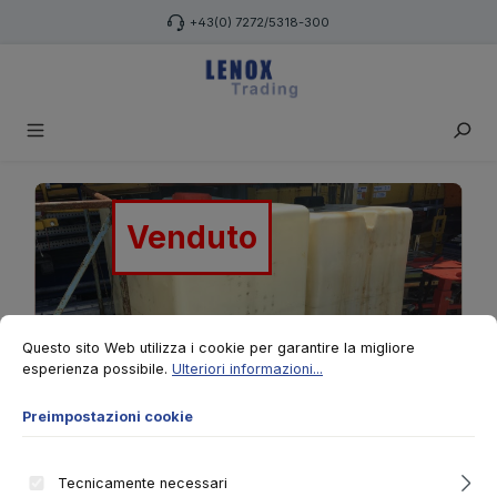
Passa al contenuto principale
+43(0) 7272/5318-300
Salta la galleria di immagini
Venduto
Preimpostazioni cookie
Questo sito Web utilizza i cookie per garantire la migliore esperienza po
Questo sito Web utilizza i cookie per garantire la migliore
esperienza possibile.
Ulteriori informazioni...
Preimpostazioni cookie
Tecnicamente necessari