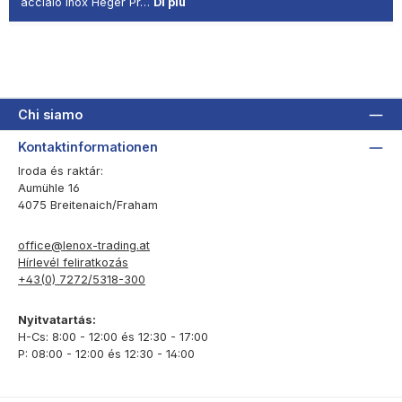
acciaio inox Heger Pr…
Di più
Chi siamo
Kontaktinformationen
Iroda és raktár:
Aumühle 16
4075 Breitenaich/Fraham
office@lenox-trading.at
Hírlevél feliratkozás
+43(0) 7272/5318-300
Nyitvatartás:
H-Cs: 8:00 - 12:00 és 12:30 - 17:00
P: 08:00 - 12:00 és 12:30 - 14:00