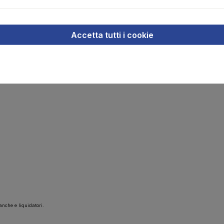
a una vasta gamma di settori
Accetta tutti i cookie
che e liquidatori.