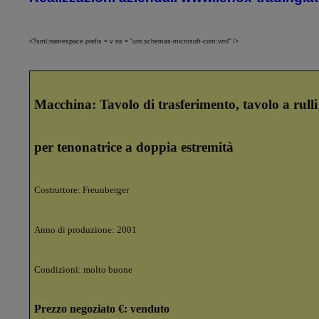
<?xml:namespace prefix = v ns = "urn:schemas-microsoft-com:vml" />
Macchina: Tavolo di trasferimento, tavolo a rulli
per tenonatrice a doppia estremità
Costruttore: Freunberger
Anno di produzione: 2001
Condizioni: molto buone
Prezzo negoziato €:
venduto