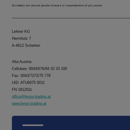
Scriveteci con alcune parole chiave e vi risponderemo al più presto.
Lehner KG
Herrnholz 7
A-4612 Scharten
Alta Austria
Cellulare: 0043/676/84 32 33 100
Fax: 0043/7272/75 778
UID: ATU6075 0011
FN 181202z
office@lenox-trading.at
www.lenox-trading.at