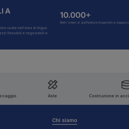
I A
10.000+
Metri lineari di scaffalature disponibili a magazz
ino usate nell'area di lingua
i flessibili e negoziabili e
occaggio
Aste
Costruzione in acc
Chi siamo