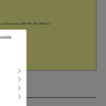
 L circa 110cm, anno 2001/09, SNr. 2001315
bile.
Ulteriori informazioni...
ssibile.
a, franco magazzino)