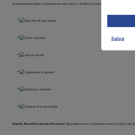
Acquisto/Vendita Siamo costantemente alla ricerca e all'offerta di numerosi articoli provenienti d
Macchine di tutti i settori
Salva
Stock rimanente
articoli speciali
Liquidazione di aziende
liquidazioni aziendali
Acquisto di scorte residue
Rapidi, flessibili e pronti all'azione!
Sgomberiamo e smaltiamo anche immobili per ban