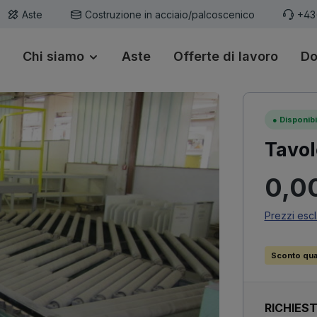
Aste
Costruzione in acciaio/palcoscenico
+43
Chi siamo
Aste
Offerte di lavoro
Do
●
Disponibi
Tavol
Prezzo n
0,0
Prezzi escl
Sconto quan
RICHIES