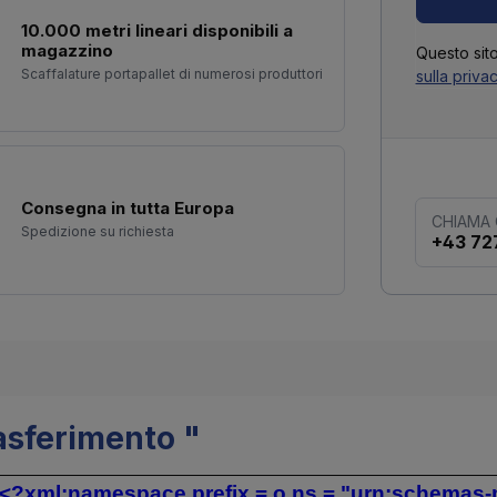
10.000 metri lineari disponibili a
magazzino
Questo sit
Scaffalature portapallet di numerosi produttori
sulla priva
Consegna in tutta Europa
CHIAMA
Spedizione su richiesta
+43 72
rasferimento "
t<?xml:namespace prefix = o ns = "urn:schemas-mi