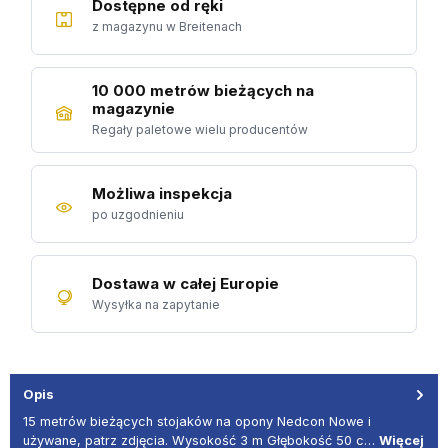
Dostępne od ręki
z magazynu w Breitenach
10 000 metrów bieżących na
magazynie
Regały paletowe wielu producentów
Możliwa inspekcja
po uzgodnieniu
Dostawa w całej Europie
Wysyłka na zapytanie
Opis
15 metrów bieżących stojaków na opony Nedcon Nowe i
używane, patrz zdjęcia. Wysokość 3 m Głębokość 50 c…
Więcej