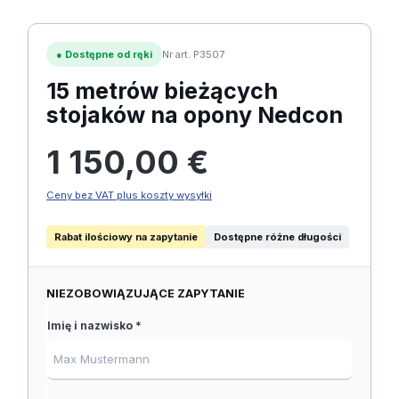
●
Dostępne od ręki
Nr art. P3507
15 metrów bieżących
stojaków na opony Nedcon
Cena regularna:
1 150,00 €
Ceny bez VAT plus koszty wysyłki
Rabat ilościowy na zapytanie
Dostępne różne długości
NIEZOBOWIĄZUJĄCE ZAPYTANIE
Imię i nazwisko *