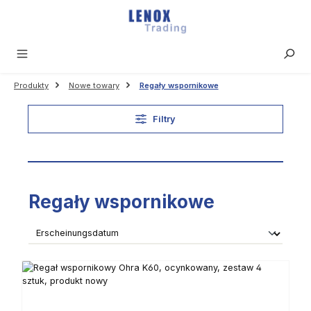
Przejdź do głównej zawartości
Produkty
Nowe towary
Regały wspornikowe
Filtry
Regały wspornikowe