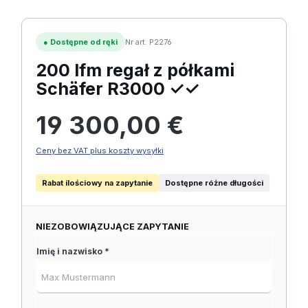
●
Dostępne od ręki
Nr art. P2276
200 lfm regał z półkami
Schäfer R3000 ✓✓
Cena regularna:
19 300,00 €
Ceny bez VAT plus koszty wysyłki
Rabat ilościowy na zapytanie
Dostępne różne długości
NIEZOBOWIĄZUJĄCE ZAPYTANIE
Imię i nazwisko *