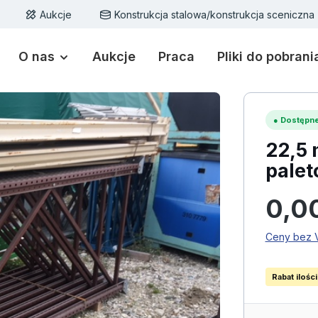
Aukcje
Konstrukcja stalowa/konstrukcja sceniczna
O nas
Aukcje
Praca
Pliki do pobrani
●
Dostępne
22,5 
pale
Cena regu
0,0
Ceny bez V
Rabat ilośc