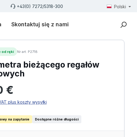
+43(0) 7272/5318-300
Polski
a
Skontaktuj się z nami
 od ręki
Nr art. P2718
metra bieżącego regałów
towych
larna:
0 €
AT plus koszty wysyłki
iowy na zapytanie
Dostępne różne długości