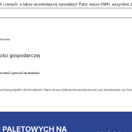
ch i cenach, a także wcześniejszej sprzedaży! Patrz nasze OWH, wszystkie
a firmowe
ności gospodarczej
styczność i gotowość do działania!
utylizacją odpadów dla likwidatorów. Napisz do nas z kilkoma słowami kluczowymi, a my skontaktujemy się z Tobą 
C PALETOWYCH NA