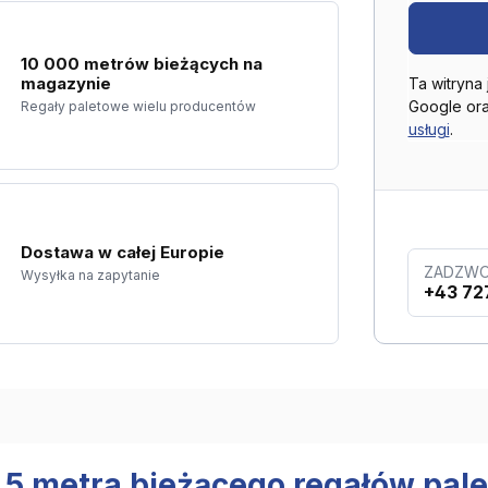
10 000 metrów bieżących na
magazynie
Ta witryna
Google or
Regały paletowe wielu producentów
usługi
.
Dostawa w całej Europie
ZADZWO
Wysyłka na zapytanie
+43 72
2,5 metra bieżącego regałów pal