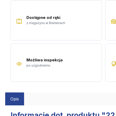
Dostępne od ręki
z magazynu w Breitenach
Możliwa inspekcja
po uzgodnieniu
Opis
Informacje dot. produktu "2