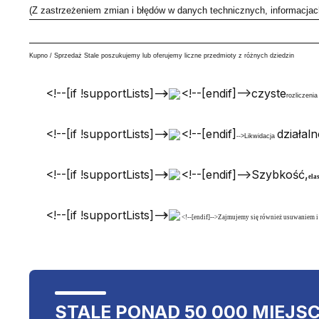
(Z zastrzeżeniem zmian i błędów w danych technicznych, informacja
Kupno / Sprzedaż Stale poszukujemy lub oferujemy liczne przedmioty z różnych dziedzin
<!--[if !supportLists]-->
<!--[endif]-->czyste
rozliczeni
<!--[if !supportLists]-->
<!--[endif]
działal
-->Likwidacja
<!--[if !supportLists]-->
<!--[endif]-->Szybkość,
ela
<!--[if !supportLists]-->
<!--[endif]-->
Zajmujemy się również usuwaniem i 
STALE PONAD 50 000 MIEJS