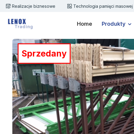
Realizacje biznesowe
Technologia pamięci masowej
zejdź do głównej zawartości
Przejdź do wyszukiwania
Przejdź do głównej nawigacji
Home
Produkty
Pomiń galerię zdjęć
Sprzedany