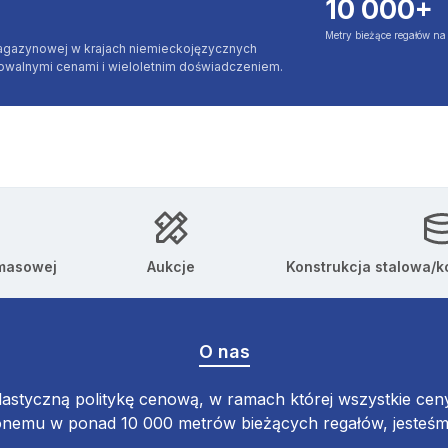
10 000+
Metry bieżące regałów n
agazynowej w krajach niemieckojęzycznych
jowalnymi cenami i wieloletnim doświadczeniem.
 masowej
Aukcje
Konstrukcja stalowa/k
O nas
astyczną politykę cenową, w ramach której wszystkie ceny 
emu w ponad 10 000 metrów bieżących regałów, jesteśmy 