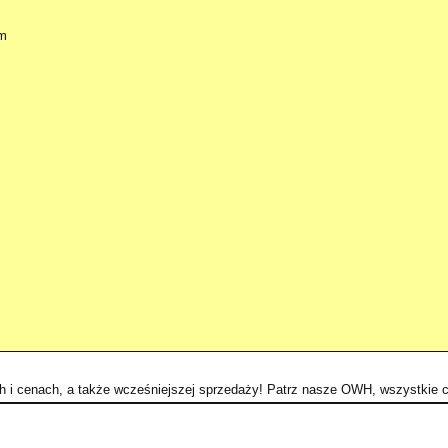
 m
ch i cenach, a także wcześniejszej sprzedaży! Patrz nasze OWH, wszystkie