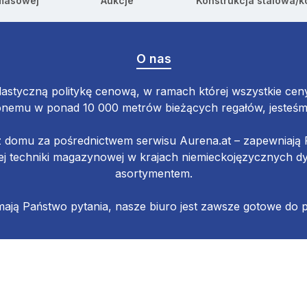
 masowej
Aukcje
Konstrukcja stalowa/k
O nas
astyczną politykę cenową, w ramach której wszystkie ceny 
emu w ponad 10 000 metrów bieżących regałów, jesteśmy 
z domu za pośrednictwem serwisu Aurena.at – zapewniaj
 techniki magazynowej w krajach niemieckojęzycznych d
asortymentem.
 mają Państwo pytania, nasze biuro jest zawsze gotowe do