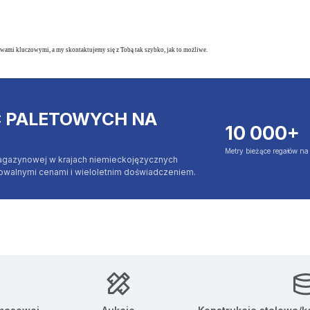
wami kluczowymi, a my skontaktujemy się z Tobą tak szybko, jak to możliwe.
C PALETOWYCH NA
10 000+
Metry bieżące regałów n
agazynowej w krajach niemieckojęzycznych
jowalnymi cenami i wieloletnim doświadczeniem.