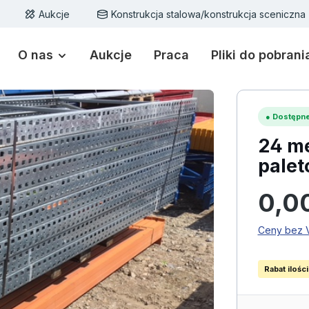
Aukcje
Konstrukcja stalowa/konstrukcja sceniczna
O nas
Aukcje
Praca
Pliki do pobrani
●
Dostępne
24 me
pale
Cena regu
0,0
Ceny bez V
Rabat ilośc