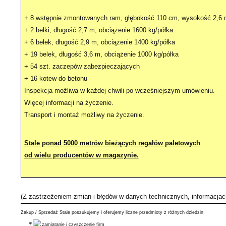
+ 8 wstępnie zmontowanych ram, głębokość 110 cm, wysokość 2,6
+ 2 belki, długość 2,7 m, obciążenie 1600 kg/półka
+ 6 belek, długość 2,9 m, obciążenie 1400 kg/półka
+ 19 belek, długość 3,6 m, obciążenie 1000 kg/półka
+ 54 szt. zaczepów zabezpieczających
+ 16 kotew do betonu
Inspekcja możliwa w każdej chwili po wcześniejszym umówieniu.
Więcej informacji na życzenie.
Transport i montaż możliwy na życzenie.
Stale ponad 5000 metrów bieżących regałów paletowych
od wielu producentów w magazynie.
(Z zastrzeżeniem zmian i błędów w danych technicznych, informacja
Zakup / Sprzedaż Stale poszukujemy i oferujemy liczne przedmioty z różnych dziedzin
zamiatanie i czyszczenie firm