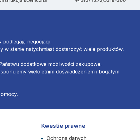
onstrukcja sceniczna
+43(0) 7272/5318-300
podlegają negocjacji.
w stanie natychmiast dostarczyć wiele produktów.
ą Państwu dodatkowe możliwości zakupowe.
ysponujemy wieloletnim doświadczeniem i bogatym
 pomocy.
Kwestie prawne
Ochrona danych