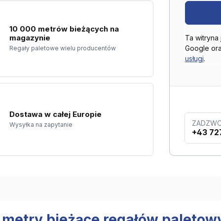
10 000 metrów bieżących na
magazynie
Ta witryna
Google or
Regały paletowe wielu producentów
usługi
.
Dostawa w całej Europie
ZADZWO
Wysyłka na zapytanie
+43 72
4 metry bieżące regałów paletow