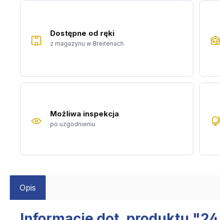
Dostępne od ręki
z magazynu w Breitenach
Możliwa inspekcja
po uzgodnieniu
Opis
Informacje dot. produktu "2