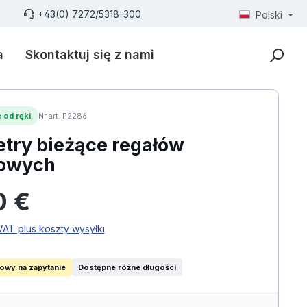
+43(0) 7272/5318-300
Polski
a
Skontaktuj się z nami
 od ręki
Nr art. P2286
try bieżące regałów
towych
larna:
0 €
AT plus koszty wysyłki
iowy na zapytanie
Dostępne różne długości