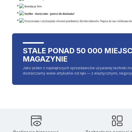
likwidacje firm
Szybko - elastycznie - gotowi do działania!
Oczyszczamy i utylizujemy również przedmioty dla likwidatorów. Napisz do nas z kilkoma sło
STALE PONAD 50 000 MIEJS
MAGAZYNIE
Jako jeden z największych sprzedawców używanej techniki m
dostarczamy wiele artykułów od ręki — z elastycznymi, negoc