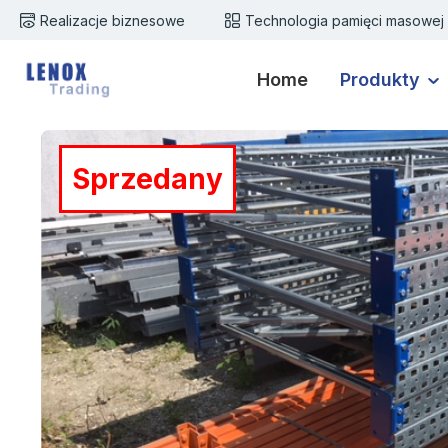
Realizacje biznesowe
Technologia pamięci masowej
zejdź do głównej zawartości
Przejdź do wyszukiwania
Przejdź do głównej nawigacji
Home
Produkty
Pomiń galerię zdjęć
Sprzedany