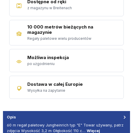
Dostępne od ręki
z magazynu w Breitenach
10 000 metrów bieżących na
magazynie
Regały paletowe wielu producentów
Możliwa inspekcja
po uzgodnieniu
Dostawa w całej Europie
Wysyłka na zapytanie
Opis
60 m regał paletowy Jungheinrich typ "E" Towar używany, patrz
zdjęcia Wysokość 3,2 m Głębokość 110 c…
Więcej