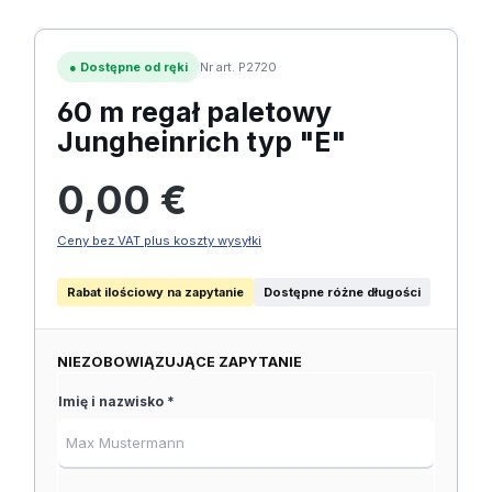
●
Dostępne od ręki
Nr art. P2720
60 m regał paletowy
Jungheinrich typ "E"
Cena regularna:
0,00 €
Ceny bez VAT plus koszty wysyłki
Rabat ilościowy na zapytanie
Dostępne różne długości
NIEZOBOWIĄZUJĄCE ZAPYTANIE
Imię i nazwisko *