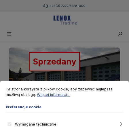
Przejdź do głównej zawartości
+43(0) 7272/5318-300
Pomiń galerię zdjęć
Sprzedany
Preferencje cookie
Ta strona korzysta z plików cookie, aby zapewnić najlepszą możliwą ob
Ta strona korzysta z plików cookie, aby zapewnić najlepszą
możliwą obsługę.
Więcej informacji...
Preferencje cookie
Wymagane technicznie