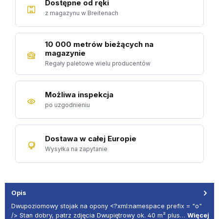
Dostępne od ręki
z magazynu w Breitenach
10 000 metrów bieżących na
magazynie
Regały paletowe wielu producentów
Możliwa inspekcja
po uzgodnieniu
Dostawa w całej Europie
Wysyłka na zapytanie
Opis
Dwupoziomowy stojak na opony <?xml:namespace prefix = "o"
/> Stan dobry, patrz zdjęcia Dwupiętrowy ok. 40 m² plus…
Więcej