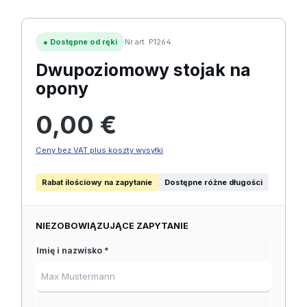
●
Dostępne od ręki
Nr art. P1264
Dwupoziomowy stojak na
opony
Cena regularna:
0,00 €
Ceny bez VAT plus koszty wysyłki
Rabat ilościowy na zapytanie
Dostępne różne długości
NIEZOBOWIĄZUJĄCE ZAPYTANIE
Imię i nazwisko *