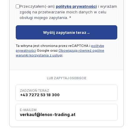
Przeczytałem(-am)
politykę prywatności
i wyrażam
zgodę na przetwarzanie moich danych w celu
obsługi mojego zapytania. *
Wyślij zapytanie teraz
→
Ta witryna jest chroniona przez reCAPTCHA i
politykę
prywatności
Google oraz
Obowiązują również ogólne
warunki korzystania z usługi
.
LUB ZAPYTAJ OSOBIŚCIE
ZADZWOŃ TERAZ
+43 7272 53 18 300
E-MAILEM
verkauf@lenox-trading.at