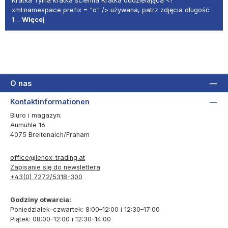
Kratka Tylna kratka ścienna Kratka oddzielająca <?
xml:namespace prefix = "o" /> używana, patrz zdjęcia długość
1…
Więcej
O nas
Kontaktinformationen
Biuro i magazyn:
Aumühle 16
4075 Breitenaich/Fraham
office@lenox-trading.at
Zapisanie się do newslettera
+43(0) 7272/5318-300
Godziny otwarcia:
Poniedziałek–czwartek: 8:00–12:00 i 12:30–17:00
Piątek: 08:00–12:00 i 12:30-14:00