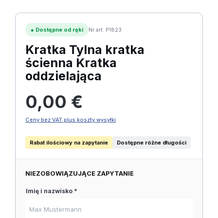
●
Dostępne od ręki
Nr art. P1823
Kratka Tylna kratka
ścienna Kratka
oddzielająca
Cena regularna:
0,00 €
Ceny bez VAT plus koszty wysyłki
Rabat ilościowy na zapytanie
Dostępne różne długości
NIEZOBOWIĄZUJĄCE ZAPYTANIE
Imię i nazwisko *