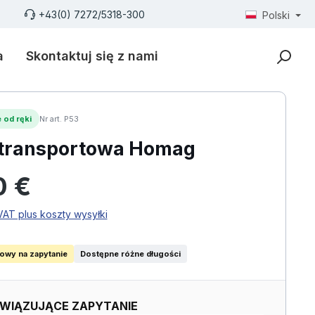
+43(0) 7272/5318-300
Polski
a
Skontaktuj się z nami
 od ręki
Nr art. P53
 transportowa Homag
larna:
0 €
AT plus koszty wysyłki
iowy na zapytanie
Dostępne różne długości
WIĄZUJĄCE ZAPYTANIE