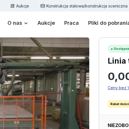
Aukcje
Konstrukcja stalowa/konstrukcja sceniczna
O nas
Aukcje
Praca
Pliki do pobrani
●
Dostępne
Linia
Cena regu
0,0
Ceny bez V
Rabat ilośc
NIEZOBO