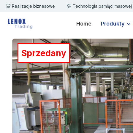
Realizacje biznesowe
Technologia pamięci masowej
zejdź do głównej zawartości
Przejdź do wyszukiwania
Przejdź do głównej nawigacji
Home
Produkty
Pomiń galerię zdjęć
Sprzedany