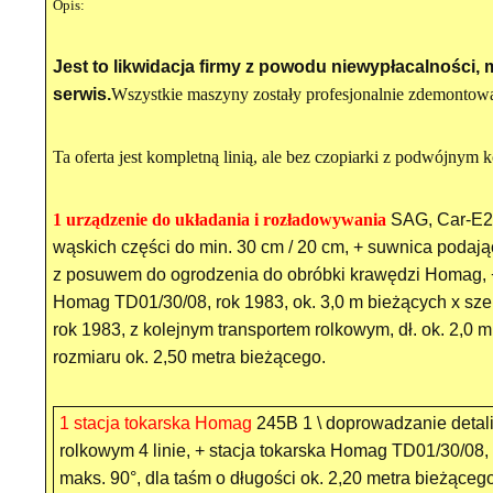
Opis:
Jest to likwidacja firmy z powodu niewypłacalności,
serwis.
Wszystkie maszyny zostały profesjonalnie zdemonto
Ta oferta jest kompletną linią, ale bez czopiarki z podwójnym 
1 urządzenie do układania i rozładowywania
SAG, Car-E21
wąskich części do min. 30 cm / 20 cm, + suwnica podają
z posuwem do ogrodzenia do obróbki krawędzi Homag, 
Homag TD01/30/08, rok 1983, ok. 3,0 m bieżących x sze
rok 1983, z kolejnym transportem rolkowym, dł. ok. 2,0 m
rozmiaru ok. 2,50 metra bieżącego.
1 stacja tokarska Homag
245B 1 \ doprowadzanie detal
rolkowym 4 linie, + stacja tokarska Homag TD01/30/08, 
maks. 90°, dla taśm o długości ok. 2,20 metra bieżąceg