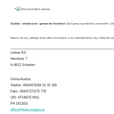
Skup pozostałych zapasów
Szybko - elastycznie - gotowi do działania!
Zajmujemy się również usuwaniem i zb
Napisz do nas, podając kilka słów kluczowych, a my skontaktujemy się z Tobą tak szy
Lehner KG
Herrnholz 7
A-4612 Scharten
Górna Austria
Telefon: 0043/676/84 32 33 100
Faks: 0043/7272/75 778
UID: ATU6075 0011
FN 181202z
office@lenox-trading.at