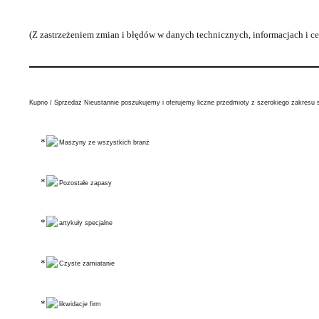
(Z zastrzeżeniem zmian i błędów w danych technicznych, informacjach i c
Kupno / Sprzedaż Nieustannie poszukujemy i oferujemy liczne przedmioty z szerokiego zakresu 
Maszyny ze wszystkich branż
Pozostałe zapasy
artykuły specjalne
Czyste zamiatanie
likwidacje firm