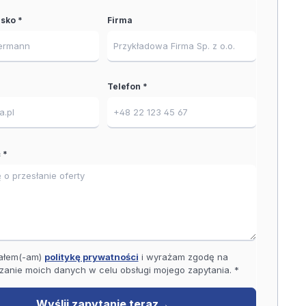
isko *
Firma
Telefon *
 *
ałem(-am)
politykę prywatności
i wyrażam zgodę na
zanie moich danych w celu obsługi mojego zapytania. *
Wyślij zapytanie teraz
→