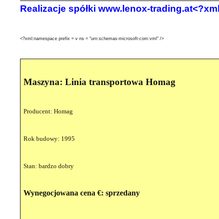
Realizacje spółki www.lenox-trading.at<?xml
<?xml:namespace prefix = v ns = "urn:schemas-microsoft-com:vml" />
Maszyna: Linia transportowa Homag
Producent: Homag
Rok budowy: 1995
Stan: bardzo dobry
Wynegocjowana cena €:
sprzedany