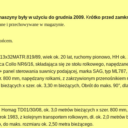
K
 maszyny były w użyciu do grudnia 2009.
rótko przed zamk
wane i przechowywane w magazynie.
końcem.
3x32MATR.819/89, wiek ok. 20 lat, ruchomy pionowo, HH ok. 
ca Collo NR6/16, składająca się ze stołu rolkowego, napędzane
+ panel sterowania suwnicy podającej, marka SAG, typ ML787
r. 800 mm, napędzany rolkami, z zakrzywionym przenośnikiem 
 bieżących x szer. ok. 3,30 m bieżących, Obrót do maks. 90°, dl
i Homag TD01/30/08, ok. 3,0 metrów bieżących x szer. 800 mm
rok 1983, z kolejnym transportem rolkowym, dł. ok. 2,0 metrów 
o, do maks. rozmiaru ok. 2,50 metra bieżącego.