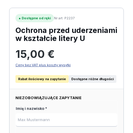
●
Dostępne od ręki
Nr art. P2237
Ochrona przed uderzeniami
w kształcie litery U
Cena regularna:
15,00 €
Ceny bez VAT plus koszty wysyłki
Rabat ilościowy na zapytanie
Dostępne różne długości
NIEZOBOWIĄZUJĄCE ZAPYTANIE
Imię i nazwisko *