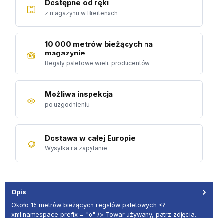
Dostępne od ręki
z magazynu w Breitenach
10 000 metrów bieżących na
magazynie
Regały paletowe wielu producentów
Możliwa inspekcja
po uzgodnieniu
Dostawa w całej Europie
Wysyłka na zapytanie
Opis
Około 15 metrów bieżących regałów paletowych <?
xml:namespace prefix = "o" /> Towar używany, patrz zdjęcia.