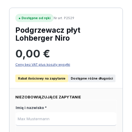
●
Dostępne od ręki
Nr art. P2529
Podgrzewacz płyt
Lohberger Niro
Cena regularna:
0,00 €
Ceny bez VAT plus koszty wysyłki
Rabat ilościowy na zapytanie
Dostępne różne długości
NIEZOBOWIĄZUJĄCE ZAPYTANIE
Imię i nazwisko *