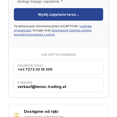
obsługi mojego zapytania. *
Wyślij zapytanie teraz
→
Ta witryna jest chroniona przez reCAPTCHA i
politykę
prywatności
Google oraz
Obowiązują również ogólne
warunki korzystania z usługi
.
LUB ZAPYTAJ OSOBIŚCIE
ZADZWOŃ TERAZ
+43 7272 53 18 300
E-MAILEM
verkauf@lenox-trading.at
Dostępne od ręki
z magazynu w Breitenach