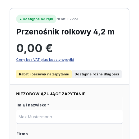
●
Dostępne od ręki
Nr art. P2223
Przenośnik rolkowy 4,2 m
Cena regularna:
0,00 €
Ceny bez VAT plus koszty wysyłki
Rabat ilościowy na zapytanie
Dostępne różne długości
NIEZOBOWIĄZUJĄCE ZAPYTANIE
Imię i nazwisko *
Firma