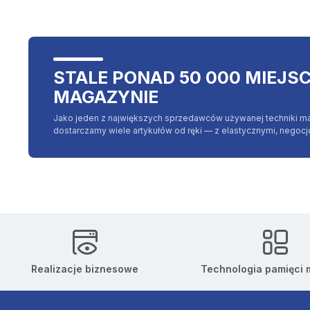
STALE PONAD 50 000 MIEJS
MAGAZYNIE
Jako jeden z największych sprzedawców używanej techniki m
dostarczamy wiele artykułów od ręki — z elastycznymi, negoc
Realizacje biznesowe
Technologia pamięci