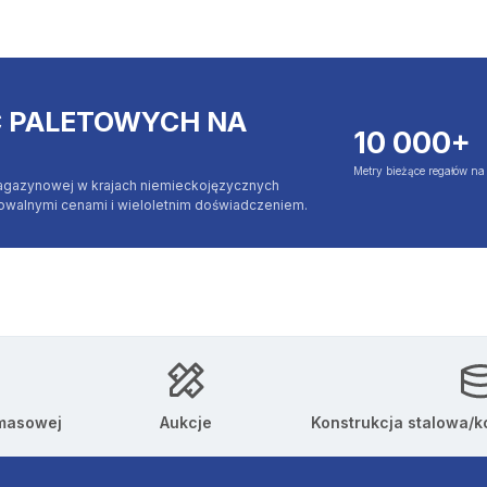
C PALETOWYCH NA
10 000+
Metry bieżące regałów n
agazynowej w krajach niemieckojęzycznych
jowalnymi cenami i wieloletnim doświadczeniem.
 masowej
Aukcje
Konstrukcja stalowa/k