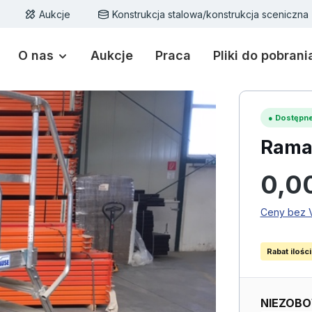
Aukcje
Konstrukcja stalowa/konstrukcja sceniczna
O nas
Aukcje
Praca
Pliki do pobrani
●
Dostępne
Rama
Cena regu
0,0
Ceny bez V
Rabat ilośc
NIEZOBO