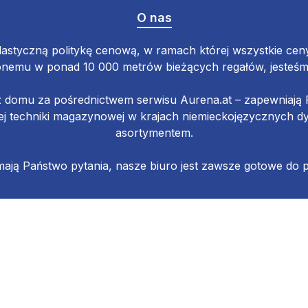
O nas
astyczną politykę cenową, w ramach której wszystkie ceny 
emu w ponad 10 000 metrów bieżących regałów, jesteśmy 
z domu za pośrednictwem serwisu Aurena.at – zapewniaj
 techniki magazynowej w krajach niemieckojęzycznych d
asortymentem.
 mają Państwo pytania, nasze biuro jest zawsze gotowe do