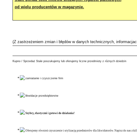
od wielu producentów w magazynie.
(Z zastrzeżeniem zmian i błędów w danych technicznych, informacja
Kupno / Sprzedaż Stale poszukujemy lub oferujemy liczne przedmioty z różnych dziedzin
zamiatanie i czyszczenie firm
likwidacje przedsiębiorstw
Szybcy, elastyczni i gotowi do działania!
Oferujemy również czyszczenie i utylizację przedmiotów dla likwidatorów. Napisz do nas z k