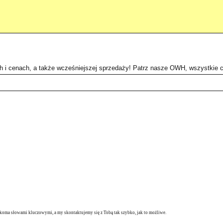
ch i cenach, a także wcześniejszej sprzedaży! Patrz nasze OWH, wszystkie
ilkoma słowami kluczowymi, a my skontaktujemy się z Tobą tak szybko, jak to możliwe.