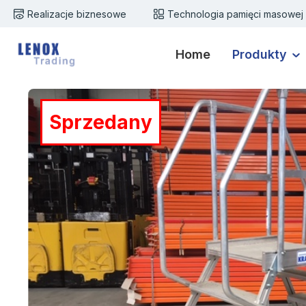
Realizacje biznesowe
Technologia pamięci masowej
zejdź do głównej zawartości
Przejdź do wyszukiwania
Przejdź do głównej nawigacji
Home
Produkty
Pomiń galerię zdjęć
Sprzedany