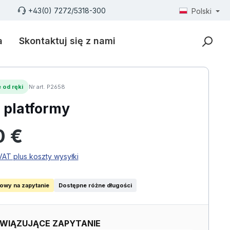
+43(0) 7272/5318-300
Polski
a
Skontaktuj się z nami
 od ręki
Nr art. P2658
 platformy
larna:
0 €
AT plus koszty wysyłki
iowy na zapytanie
Dostępne różne długości
WIĄZUJĄCE ZAPYTANIE