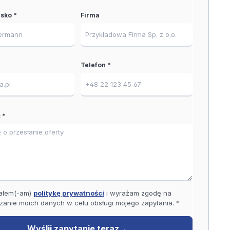
isko *
Firma
Telefon *
 *
ałem(-am)
politykę prywatności
i wyrażam zgodę na
zanie moich danych w celu obsługi mojego zapytania. *
Wyślij zapytanie teraz
→