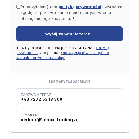
Przeczytałem(-am)
politykę prywatności
i wyrażam
zgodę na przetwarzanie moich danych w celu
obsługi mojego zapytania. *
Wyślij zapytanie teraz
→
Ta witryna jest chroniona przez reCAPTCHA i
politykę
prywatności
Google oraz
Obowiązują również ogólne
warunki korzystania z usługi
.
LUB ZAPYTAJ OSOBIŚCIE
ZADZWOŃ TERAZ
+43 7272 53 18 300
E-MAILEM
verkauf@lenox-trading.at