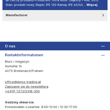
🧰 Cechy produktu Producent: Ohra Kolor: błękitny – RAL 5015
Stan: produkt nowy Słupki: IPE 120 Ramię: IPE 60/40…
Więcej
Manufacturer
O nas
Kontaktinformationen
Biuro i magazyn:
Aumühle 16
4075 Breitenaich/Fraham
office@lenox-trading.at
Zapisanie się do newslettera
+43(0) 7272/5318-300
Godziny otwarcia:
Poniedziałek–czwartek: 8:00–12:00 i 12:30–17:00