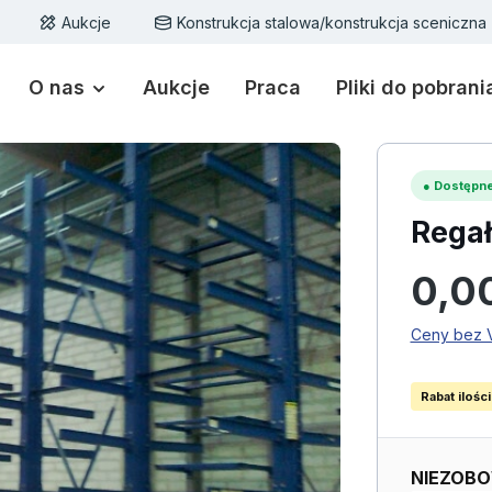
Aukcje
Konstrukcja stalowa/konstrukcja sceniczna
O nas
Aukcje
Praca
Pliki do pobrani
●
Dostępne
Regał
Cena regu
0,0
Ceny bez V
Rabat ilośc
NIEZOBO