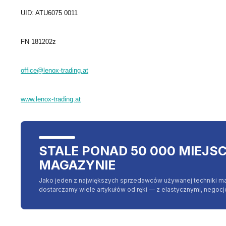
UID: ATU6075 0011
FN 181202z
office@lenox-trading.at
www.lenox-trading.at
STALE PONAD 50 000 MIEJS
MAGAZYNIE
Jako jeden z największych sprzedawców używanej techniki m
dostarczamy wiele artykułów od ręki — z elastycznymi, negoc