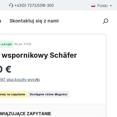
+43(0) 7272/5318-300
Polski
a
Skontaktuj się z nami
 od ręki
Nr art. P708
 wspornikowy Schäfer
larna:
0 €
AT plus koszty wysyłki
iowy na zapytanie
Dostępne różne długości
WIĄZUJĄCE ZAPYTANIE