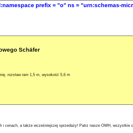
:namespace prefix = "o" ns = "urn:schemas-micro
kowego Schäfer
amię, rozstaw ram 1,5 m, wysokość 5,6 m
ch i cenach, a także wcześniejszej sprzedaży! Patrz nasze OWH, wszystkie