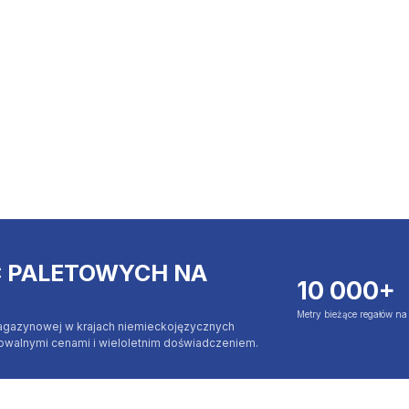
C PALETOWYCH NA
10 000+
Metry bieżące regałów n
agazynowej w krajach niemieckojęzycznych
jowalnymi cenami i wieloletnim doświadczeniem.