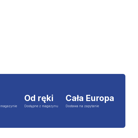
Od ręki
Cała Europa
a magazynie
Dostępne z magazynu
Dostawa na zapytanie