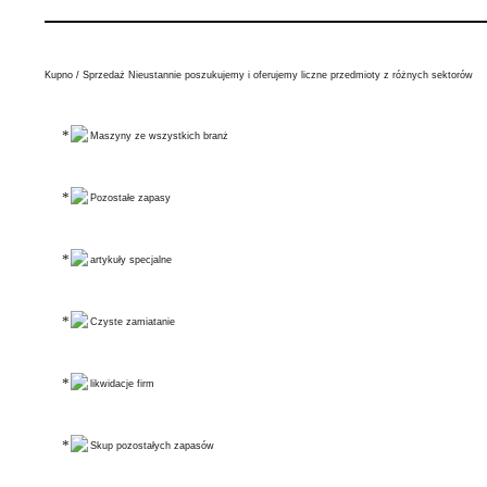
Kupno / Sprzedaż Nieustannie poszukujemy i oferujemy liczne przedmioty z różnych sektorów
Maszyny ze wszystkich branż
Pozostałe zapasy
artykuły specjalne
Czyste zamiatanie
likwidacje firm
Skup pozostałych zapasów