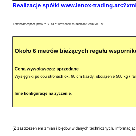
Realizacje spółki www.lenox-trading.at<?xml
<?xml:namespace prefix = "v" ns = "urn:schemas-microsoft-com:vml" />
Około 6 metrów bieżących regału wsporni
Cena wywoławcza: sprzedane
Wysięgniki po obu stronach ok. 90 cm każdy, obciążenie 500 kg / r
Inne konfiguracje na życzenie
.
(Z zastrzeżeniem zmian i błędów w danych technicznych, informacja