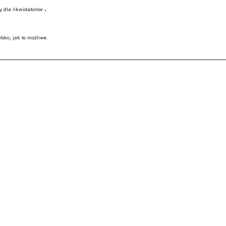
.
y dla likwidatorów
bko, jak to możliwe.