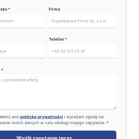
isko *
Firma
Telefon *
 *
ałem(-am)
politykę prywatności
i wyrażam zgodę na
zanie moich danych w celu obsługi mojego zapytania. *
Wyślij zapytanie teraz
→