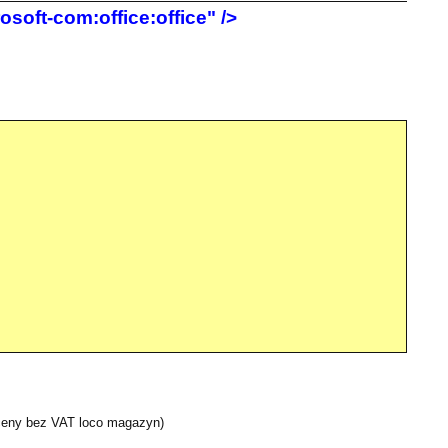
soft-com:office:office" />
 ceny bez VAT loco magazyn)