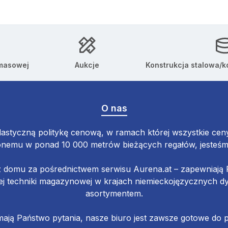
 masowej
Aukcje
Konstrukcja stalowa/k
O nas
astyczną politykę cenową, w ramach której wszystkie ceny 
emu w ponad 10 000 metrów bieżących regałów, jesteśmy 
z domu za pośrednictwem serwisu Aurena.at – zapewniaj
 techniki magazynowej w krajach niemieckojęzycznych d
asortymentem.
 mają Państwo pytania, nasze biuro jest zawsze gotowe do