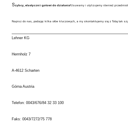
S
zybcy, elastyczni i gotowi do działania!
Usuwamy i utylizujemy również przedmiot
Napisz do nas, podając kilka słów kluczowych, a my skontaktujemy się z Tobą tak szy
Lehner KG
Herrnholz 7
A-4612 Scharten
Górna Austria
Telefon: 0043/676/84 32 33 100
Faks: 0043/7272/75 778