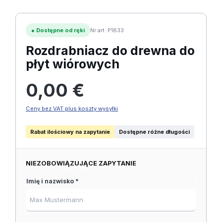
●
Dostępne od ręki
Nr art. P1833
Rozdrabniacz do drewna do
płyt wiórowych
Cena regularna:
0,00 €
Ceny bez VAT plus koszty wysyłki
Rabat ilościowy na zapytanie
Dostępne różne długości
NIEZOBOWIĄZUJĄCE ZAPYTANIE
Imię i nazwisko *