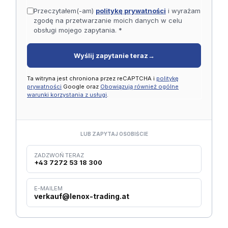
Przeczytałem(-am)
politykę prywatności
i wyrażam
zgodę na przetwarzanie moich danych w celu
obsługi mojego zapytania. *
Wyślij zapytanie teraz
→
Ta witryna jest chroniona przez reCAPTCHA i
politykę
prywatności
Google oraz
Obowiązują również ogólne
warunki korzystania z usługi
.
LUB ZAPYTAJ OSOBIŚCIE
ZADZWOŃ TERAZ
+43 7272 53 18 300
E-MAILEM
verkauf@lenox-trading.at