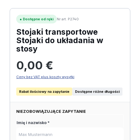
●
Dostępne od ręki
Nr art. P2740
Stojaki transportowe
Stojaki do układania w
stosy
Cena regularna:
0,00 €
Ceny bez VAT plus koszty wysyłki
Rabat ilościowy na zapytanie
Dostępne różne długości
NIEZOBOWIĄZUJĄCE ZAPYTANIE
Imię i nazwisko *