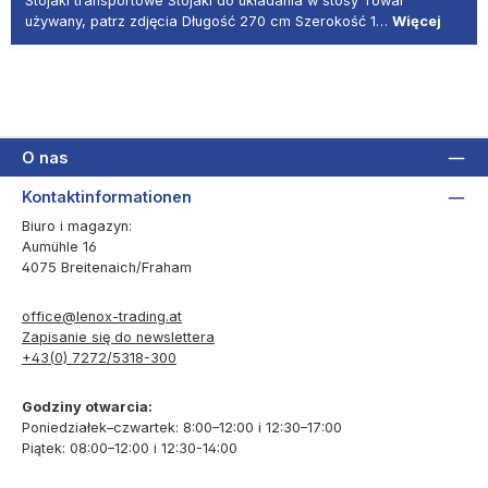
Stojaki transportowe Stojaki do układania w stosy Towar
używany, patrz zdjęcia Długość 270 cm Szerokość 1…
Więcej
O nas
Kontaktinformationen
Biuro i magazyn:
Aumühle 16
4075 Breitenaich/Fraham
office@lenox-trading.at
Zapisanie się do newslettera
+43(0) 7272/5318-300
Godziny otwarcia:
Poniedziałek–czwartek: 8:00–12:00 i 12:30–17:00
Piątek: 08:00–12:00 i 12:30-14:00