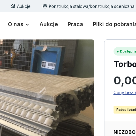
Aukcje
Konstrukcja stalowa/konstrukcja sceniczna
O nas
Aukcje
Praca
Pliki do pobrani
●
Dostępne
Torbo
Cena regu
0,0
Ceny bez V
Rabat ilośc
NIEZOBO