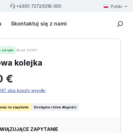
+43(0) 7272/5318-300
Polski
a
Skontaktuj się z nami
 od ręki
Nr art. P2707
wa kolejka
larna:
0 €
AT plus koszty wysyłki
iowy na zapytanie
Dostępne różne długości
WIĄZUJĄCE ZAPYTANIE