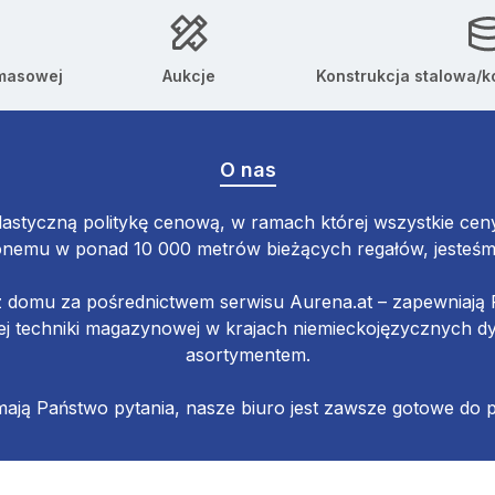
 masowej
Aukcje
Konstrukcja stalowa/k
O nas
astyczną politykę cenową, w ramach której wszystkie ceny 
emu w ponad 10 000 metrów bieżących regałów, jesteśmy 
z domu za pośrednictwem serwisu Aurena.at – zapewniaj
 techniki magazynowej w krajach niemieckojęzycznych d
asortymentem.
 mają Państwo pytania, nasze biuro jest zawsze gotowe do