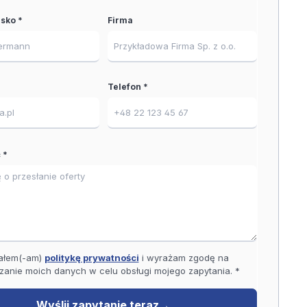
isko *
Firma
Telefon *
 *
ałem(-am)
politykę prywatności
i wyrażam zgodę na
zanie moich danych w celu obsługi mojego zapytania. *
Wyślij zapytanie teraz
→