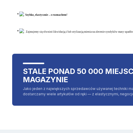
Szybko, elastycznie – z rozmachem!
Zajmujemy się również likwidacją i/lub utylizacją mienia na zlecenie syndyków masy upadłoś
STALE PONAD 50 000 MIEJS
MAGAZYNIE
Jako jeden z największych sprzedawców używanej techniki m
dostarczamy wiele artykułów od ręki — z elastycznymi, negoc