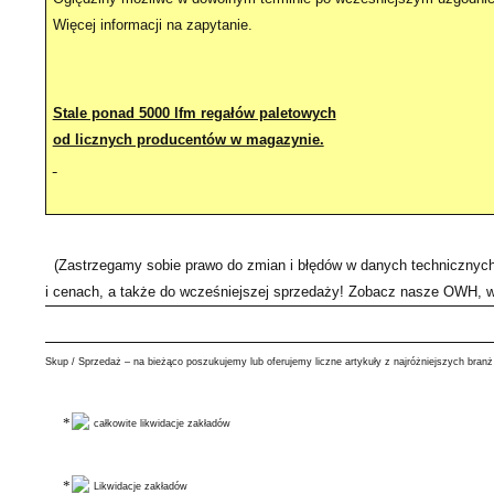
Więcej informacji na zapytanie.
Stale ponad 5000 lfm regałów paletowych
od licznych producentów w magazynie.
(Zastrzegamy sobie prawo do zmian i błędów w danych technicznych
i cenach, a także do wcześniejszej sprzedaży! Zobacz nasze OWH, 
Skup / Sprzedaż – na bieżąco poszukujemy lub oferujemy liczne artykuły z najróżniejszych branż
całkowite likwidacje zakładów
Likwidacje zakładów