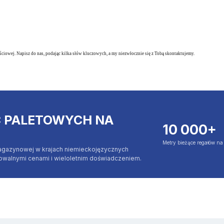
ciowej. Napisz do nas, podając kilka słów kluczowych, a my niezwłocznie się z Tobą skontaktujemy.
C PALETOWYCH NA
10 000+
Metry bieżące regałów n
agazynowej w krajach niemieckojęzycznych
jowalnymi cenami i wieloletnim doświadczeniem.