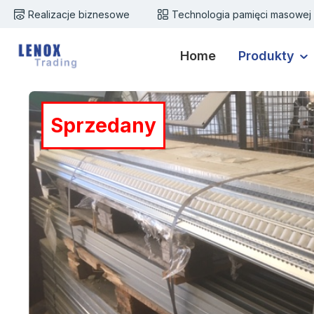
Realizacje biznesowe
Technologia pamięci masowej
zejdź do głównej zawartości
Przejdź do wyszukiwania
Przejdź do głównej nawigacji
Home
Produkty
Pomiń galerię zdjęć
Sprzedany