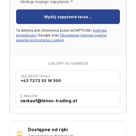
obsługi mojego zapytania. *
Wyślij zapytanie teraz
→
Ta witryna jest chroniona przez reCAPTCHA i
politykę
prywatności
Google oraz
Obowiązują również ogólne
warunki korzystania z usługi
.
LUB ZAPYTAJ OSOBIŚCIE
ZADZWOŃ TERAZ
+43 7272 53 18 300
E-MAILEM
verkauf@lenox-trading.at
Dostępne od ręki
z magazynu w Breitenach