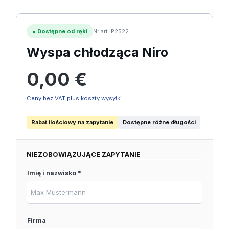
●
Dostępne od ręki
Nr art. P2522
Wyspa chłodząca Niro
Cena regularna:
0,00 €
Ceny bez VAT plus koszty wysyłki
Rabat ilościowy na zapytanie
Dostępne różne długości
NIEZOBOWIĄZUJĄCE ZAPYTANIE
Imię i nazwisko *
Firma