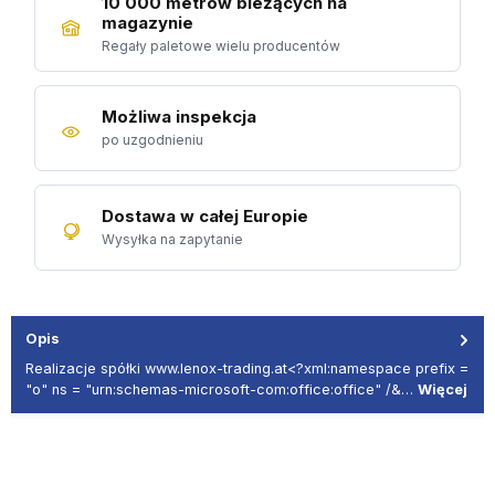
10 000 metrów bieżących na
magazynie
Regały paletowe wielu producentów
Możliwa inspekcja
po uzgodnieniu
Dostawa w całej Europie
Wysyłka na zapytanie
Opis
Realizacje spółki www.lenox-trading.at<?xml:namespace prefix =
"o" ns = "urn:schemas-microsoft-com:office:office" /&…
Więcej