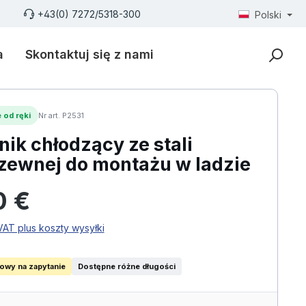
+43(0) 7272/5318-300
Polski
a
Skontaktuj się z nami
 od ręki
Nr art. P2531
nik chłodzący ze stali
zewnej do montażu w ladzie
larna:
0 €
AT plus koszty wysyłki
iowy na zapytanie
Dostępne różne długości