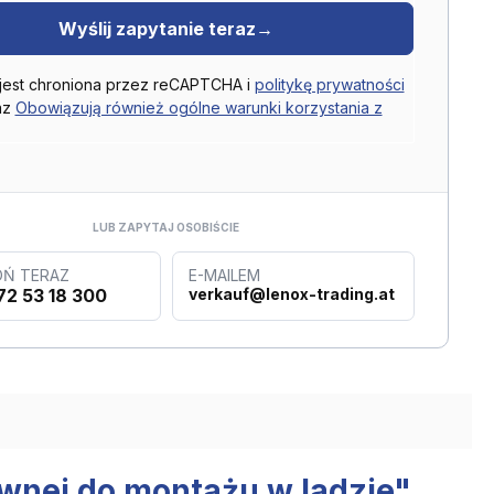
Wyślij zapytanie teraz
→
 jest chroniona przez reCAPTCHA i
politykę prywatności
az
Obowiązują również ogólne warunki korzystania z
LUB ZAPYTAJ OSOBIŚCIE
Ń TERAZ
E-MAILEM
72 53 18 300
verkauf@lenox-trading.at
zewnej do montażu w ladzie"