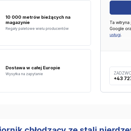
10 000 metrów bieżących na
magazynie
Ta witryna
Google or
Regały paletowe wielu producentów
usługi
.
Dostawa w całej Europie
ZADZWO
Wysyłka na zapytanie
+43 72
iornik chłodzący ze stali nierd