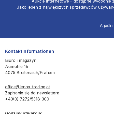
Aukcje internetowe – dostępne wygodnie 
Jako jeden z największych sprzedawców używanej
A jeśli
Kontaktinformationen
Biuro i magazyn:
Aumühle 16
4075 Breitenaich/Fraham
office@lenox-trading.at
Zapisanie się do newslettera
+43(0) 7272/5318-300
Godziny otwarcia: