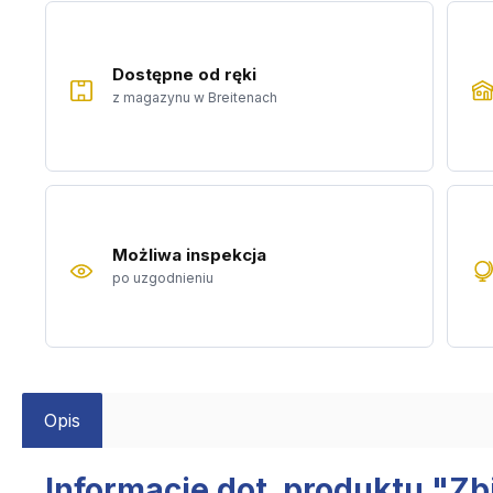
Dostępne od ręki
z magazynu w Breitenach
Możliwa inspekcja
po uzgodnieniu
Opis
Informacje dot. produktu "Zb