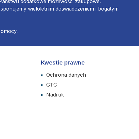
ą Państwu dodatkowe możliwości zakupowe.
ysponujemy wieloletnim doświadczeniem i bogatym
 pomocy.
Kwestie prawne
Ochrona danych
GTC
Nadruk