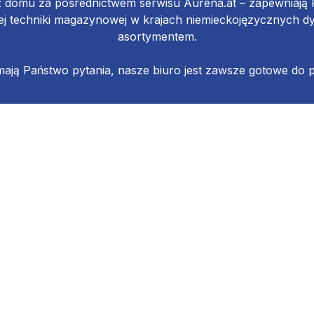
z domu za pośrednictwem serwisu Aurena.at – zapewniaj
 techniki magazynowej w krajach niemieckojęzycznych d
asortymentem.
 mają Państwo pytania, nasze biuro jest zawsze gotowe do