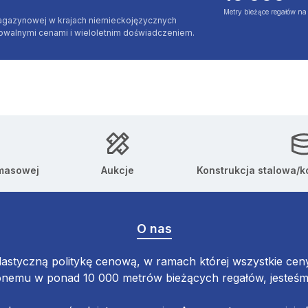
Metry bieżące regałów n
agazynowej w krajach niemieckojęzycznych
jowalnymi cenami i wieloletnim doświadczeniem.
 masowej
Aukcje
Konstrukcja stalowa/k
O nas
astyczną politykę cenową, w ramach której wszystkie ceny 
emu w ponad 10 000 metrów bieżących regałów, jesteśmy 