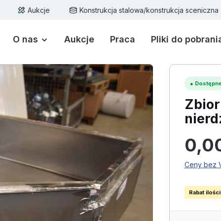
Aukcje
Konstrukcja stalowa/konstrukcja sceniczna
O nas
Aukcje
Praca
Pliki do pobrani
●
Dostępne
Zbior
nierd
Cena regu
0,0
Ceny bez V
Rabat ilośc