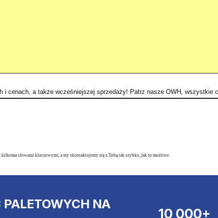
ch i cenach, a także wcześniejszej sprzedaży! Patrz nasze OWH, wszystkie
z kilkoma słowami kluczowymi, a my skontaktujemy się z Tobą tak szybko, jak to możliwe.
C PALETOWYCH NA
10 000+