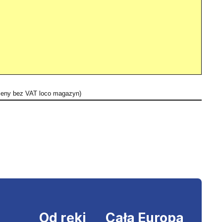
 ceny bez VAT loco magazyn)
Od ręki
Cała Europa