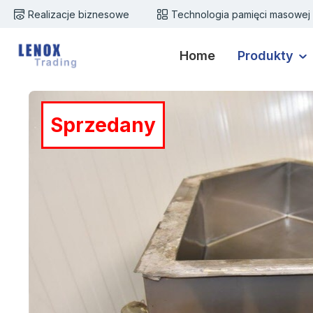
Realizacje biznesowe
Technologia pamięci masowej
zejdź do głównej zawartości
Przejdź do wyszukiwania
Przejdź do głównej nawigacji
Home
Produkty
Pomiń galerię zdjęć
Sprzedany