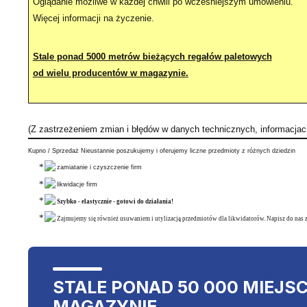
Oglądanie możliwe w każdej chwili po wcześniejszym umówieniu.
Więcej informacji na życzenie.
Stale ponad 5000 metrów bieżących regałów paletowych
od wielu producentów w magazynie.
(Z zastrzeżeniem zmian i błędów w danych technicznych, informacja
Kupno / Sprzedaż Nieustannie poszukujemy i oferujemy liczne przedmioty z różnych dziedzin
zamiatanie i czyszczenie firm
likwidacje firm
Szybko - elastycznie - gotowi do działania!
Zajmujemy się również usuwaniem i utylizacją przedmiotów dla likwidatorów. Napisz do nas 
STALE PONAD 50 000 MIEJS
MAGAZYNIE