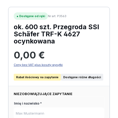
●
Dostępne od ręki
Nr art. P3563
ok. 600 szt. Przegroda SSI
Schäfer TRF-K 4627
ocynkowana
Cena regularna:
0,00 €
Ceny bez VAT plus koszty wysyłki
Rabat ilościowy na zapytanie
Dostępne różne długości
NIEZOBOWIĄZUJĄCE ZAPYTANIE
Imię i nazwisko *