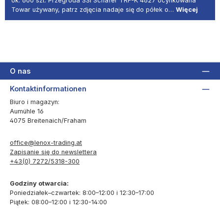
ok. 600 szt. Przegroda SSI Schäfer TRF-K 4627 ocynkowana
Towar używany, patrz zdjęcia nadaje się do półek o…
Więcej
O nas
Kontaktinformationen
Biuro i magazyn:
Aumühle 16
4075 Breitenaich/Fraham
office@lenox-trading.at
Zapisanie się do newslettera
+43(0) 7272/5318-300
Godziny otwarcia:
Poniedziałek–czwartek: 8:00–12:00 i 12:30–17:00
Piątek: 08:00–12:00 i 12:30-14:00