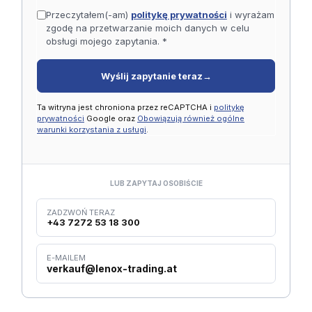
Przeczytałem(-am)
politykę prywatności
i wyrażam
zgodę na przetwarzanie moich danych w celu
obsługi mojego zapytania. *
Wyślij zapytanie teraz
→
Ta witryna jest chroniona przez reCAPTCHA i
politykę
prywatności
Google oraz
Obowiązują również ogólne
warunki korzystania z usługi
.
LUB ZAPYTAJ OSOBIŚCIE
ZADZWOŃ TERAZ
+43 7272 53 18 300
E-MAILEM
verkauf@lenox-trading.at