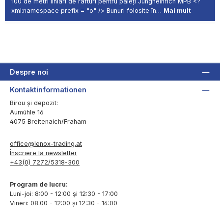
100 de metri liniari de rafturi pentru paleți Jungheinrich MPB <?
xml:namespace prefix = "o" /> Bunuri folosite în…
Mai mult
Despre noi
Kontaktinformationen
Birou și depozit:
Aumühle 16
4075 Breitenaich/Fraham
office@lenox-trading.at
Înscriere la newsletter
+43(0) 7272/5318-300
Program de lucru:
Luni-joi: 8:00 - 12:00 și 12:30 - 17:00
Vineri: 08:00 - 12:00 și 12:30 - 14:00