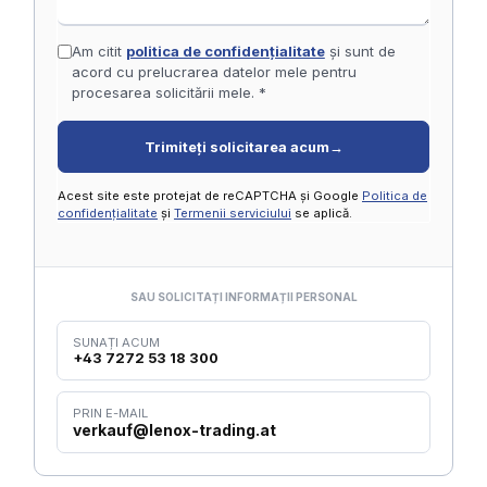
Am citit
politica de confidențialitate
și sunt de
acord cu prelucrarea datelor mele pentru
procesarea solicitării mele. *
Trimiteți solicitarea acum
→
Acest site este protejat de reCAPTCHA și Google
Politica de
confidențialitate
și
Termenii serviciului
se aplică.
SAU SOLICITAȚI INFORMAȚII PERSONAL
SUNAȚI ACUM
+43 7272 53 18 300
PRIN E-MAIL
verkauf@lenox-trading.at