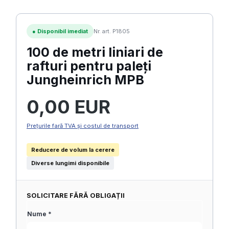
●
Disponibil imediat
Nr. art. P1805
100 de metri liniari de
rafturi pentru paleți
Jungheinrich MPB
Preț obișnuit:
0,00 EUR
Prețurile fară TVA și costul de transport
Reducere de volum la cerere
Diverse lungimi disponibile
SOLICITARE FĂRĂ OBLIGAȚII
Nume *