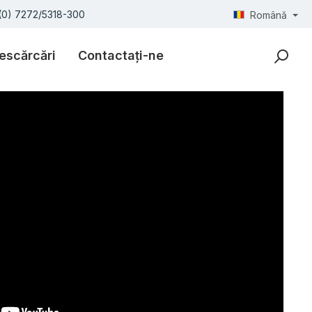
(0) 7272/5318-300
Română
escărcări
Contactați-ne