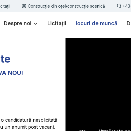
icitații
Construcție din oțel/construcție scenică
+43
Despre noi
Licitații
locuri de muncă
D
te
VA NOU!
 o candidatură nesolicitată
ru un anumit post vacant.