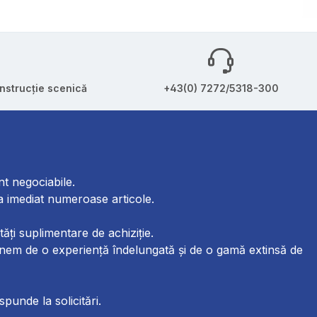
onstrucție scenică
+43(0) 7272/5318-300
nt negociabile.
ra imediat numeroase articole.
tăți suplimentare de achiziție.
unem de o experiență îndelungată și de o gamă extinsă de
spunde la solicitări.