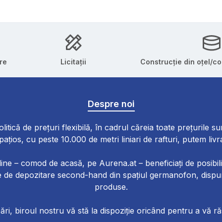
re
Licitații
Construcție din oțel/c
Despre noi
litică de prețuri flexibilă, în cadrul căreia toate prețurile su
pațios, cu peste 10.000 de metri liniari de rafturi, putem liv
online – comod de acasă, pe Aurena.at – beneficiați de posibili
ente de depozitare second-hand din spațiul germanofon, disp
produse.
ări, biroul nostru vă stă la dispoziție oricând pentru a vă ră