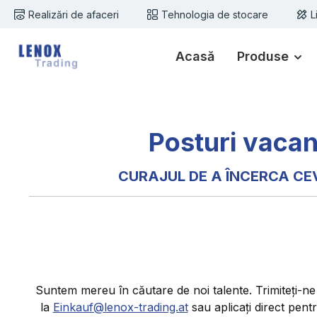
Realizări de afaceri
Tehnologia de stocare
L
i la conținutul principal
Sari la căutare
Sari la navigarea principală
Acasă
Produse
Posturi vacan
CURAJUL DE A ÎNCERCA CE
Suntem mereu în căutare de noi talente. Trimiteți-ne
la
Einkauf@lenox-trading.at
sau aplicați direct pent