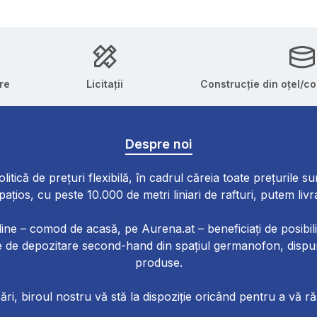
re
Licitații
Construcție din oțel/c
Despre noi
litică de prețuri flexibilă, în cadrul căreia toate prețurile su
pațios, cu peste 10.000 de metri liniari de rafturi, putem liv
online – comod de acasă, pe Aurena.at – beneficiați de posibili
ente de depozitare second-hand din spațiul germanofon, disp
produse.
ări, biroul nostru vă stă la dispoziție oricând pentru a vă ră