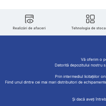
Realizări de afaceri
Tehnologia de stoca
Vă oferim o po
Datorită depozitului nostru s
Prin intermediul licitațiilor 
Fiind unul dintre cei mai mari distribuitori de echipam
Și dacă aveți întreb