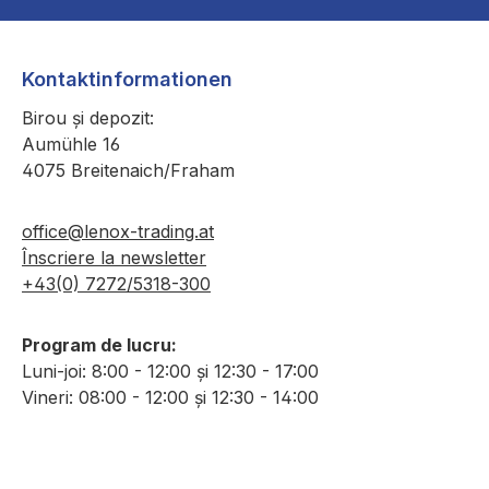
Kontaktinformationen
Birou și depozit:
Aumühle 16
4075 Breitenaich/Fraham
office@lenox-trading.at
Înscriere la newsletter
+43(0) 7272/5318-300
Program de lucru:
Luni-joi: 8:00 - 12:00 și 12:30 - 17:00
Vineri: 08:00 - 12:00 și 12:30 - 14:00