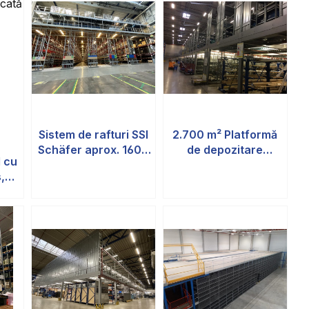
Sistem de rafturi SSI
2.700 m² Platformă
Schäfer aprox. 1600
de depozitare
l cu
m²
Schäfer R3000 2
,
etaje