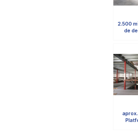
2.500 m
de de
Schäfer
ni
aprox
Plat
construc
cu 