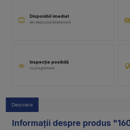
Disponibil imediat
din depozitul Breitenach
Inspecție posibilă
cu programare
Descriere
Informații despre produs "160