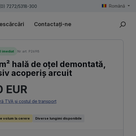
Română
(0) 7272/5318-300
escărcări
Contactați-ne
l imediat
Nr. art. P2698
m² hală de oțel demontată,
siv acoperiș arcuit
uit:
0 EUR
ară TVA și costul de transport
e volum la cerere
Diverse lungimi disponibile