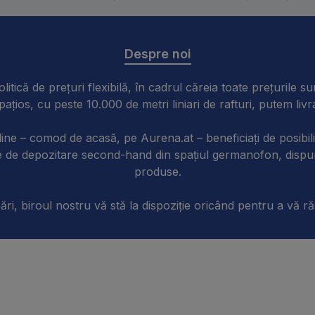
Despre noi
litică de prețuri flexibilă, în cadrul căreia toate prețurile su
pațios, cu peste 10.000 de metri liniari de rafturi, putem liv
online – comod de acasă, pe Aurena.at – beneficiați de posibili
ente de depozitare second-hand din spațiul germanofon, disp
produse.
ări, biroul nostru vă stă la dispoziție oricând pentru a vă ră