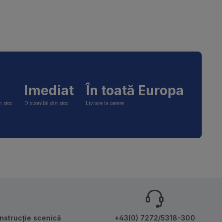
Imediat
În toată Europa
n stoc
Disponibil din stoc
Livrare la cerere
onstrucție scenică
+43(0) 7272/5318-300