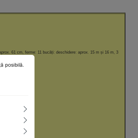
: aprox. 61 cm, ferme: 11 bucăți: deschidere: aprox. 15 m și 16 m, 3
posibilă.
Mai multe informații...
ă posibilă.