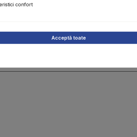
ristici confort
eți
Acceptă toate
rețuri, precum și a vânzării anterioare! A se vedea TCG, toate prețurile fără TVA 