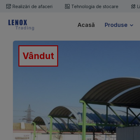
Realizări de afaceri
Tehnologia de stocare
L
i la conținutul principal
Sari la căutare
Sari la navigarea principală
Acasă
Produse
Sari peste galeria de imagini
Vândut