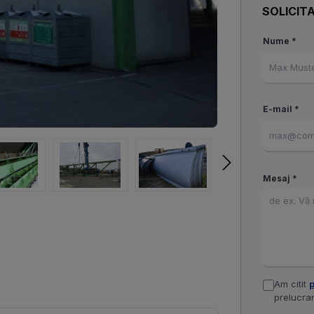
SOLICITA
Nume *
E-mail *
Mesaj *
Am citit
p
prelucrar