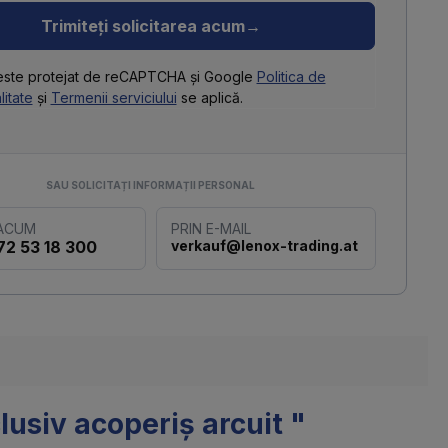
Trimiteți solicitarea acum
→
 este protejat de reCAPTCHA și Google
Politica de
litate
și
Termenii serviciului
se aplică.
SAU SOLICITAȚI INFORMAȚII PERSONAL
 ACUM
PRIN E-MAIL
72 53 18 300
verkauf@lenox-trading.at
lusiv acoperiș arcuit "