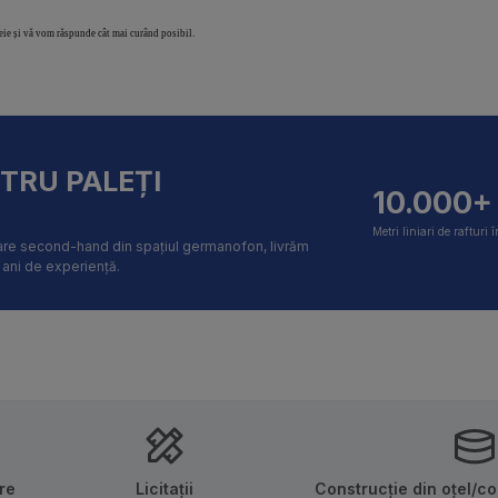
heie și vă vom răspunde cât mai curând posibil.
NTRU PALEȚI
10.000+
Metri liniari de rafturi î
itare second-hand din spațiul germanofon, livrăm
i ani de experiență.
re
Licitații
Construcție din oțel/c