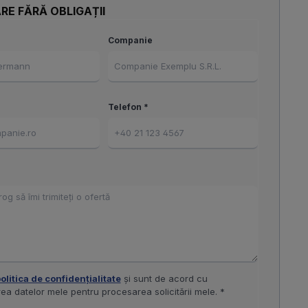
RE FĂRĂ OBLIGAȚII
Companie
Telefon *
olitica de confidențialitate
și sunt de acord cu
ea datelor mele pentru procesarea solicitării mele. *