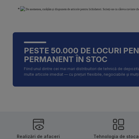
De asemenea, curățăm și dispunem de articole pentru lichidatori. Scrieți-ne cu câteva cuvinte c
PESTE 50.000 DE LOCURI PE
PERMANENT ÎN STOC
Fiind unul dintre cei mai mari distribuitori de tehnică de depoz
multe articole imediat — cu prețuri flexibile, negociabile și mulț
Realizări de afaceri
Tehnologia de stoca