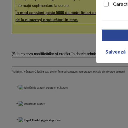
Caracte
Informații suplimentare la cerere.
În mod constant peste 5000 de metri liniari de rafturi pentru pal
de la numeroși producători în stoc.
Salvează
(Sub rezerva modificărilor și erorilor în datele tehnice, informații și p
Achiziție / vânzare Căutăm sau oferim în mod constant numeroase articole din diverse domenii
lichidări de afaceri curate și măturate
lichidări de afaceri
Rapid, flexibil și gata de plecare!