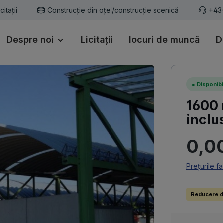
icitații
Construcție din oțel/construcție scenică
+43
Despre noi
Licitații
locuri de muncă
D
●
Disponibi
1600 
inclu
Preț obișn
0,0
Prețurile f
Reducere d