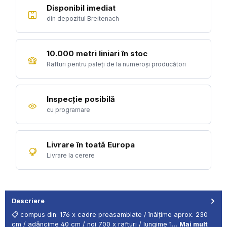
Disponibil imediat
din depozitul Breitenach
10.000 metri liniari în stoc
Rafturi pentru paleți de la numeroși producători
Inspecție posibilă
cu programare
Livrare în toată Europa
Livrare la cerere
Descriere
📋 compus din: 176 x cadre preasamblate / înălțime aprox. 230
cm / adâncime 40 cm / noi 700 x rafturi / lungime 1…
Mai mult