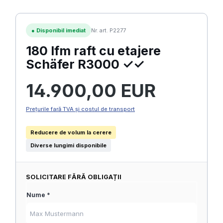
●
Disponibil imediat
Nr. art. P2277
180 lfm raft cu etajere
Schäfer R3000 ✓✓
Preț obișnuit:
14.900,00 EUR
Prețurile fară TVA și costul de transport
Reducere de volum la cerere
Diverse lungimi disponibile
SOLICITARE FĂRĂ OBLIGAȚII
Nume *