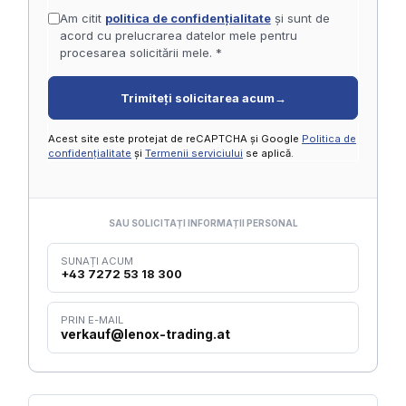
Am citit
politica de confidențialitate
și sunt de
acord cu prelucrarea datelor mele pentru
procesarea solicitării mele. *
Trimiteți solicitarea acum
→
Acest site este protejat de reCAPTCHA și Google
Politica de
confidențialitate
și
Termenii serviciului
se aplică.
SAU SOLICITAȚI INFORMAȚII PERSONAL
SUNAȚI ACUM
+43 7272 53 18 300
PRIN E-MAIL
verkauf@lenox-trading.at