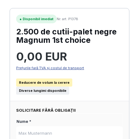
●
Disponibil imediat
Nr. art. P1378
2.500 de cutii-palet negre
Magnum 1st choice
Preț obișnuit:
0,00 EUR
Prețurile fară TVA și costul de transport
Reducere de volum la cerere
Diverse lungimi disponibile
SOLICITARE FĂRĂ OBLIGAȚII
Nume *