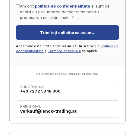
Am citit
politica de confidențialitate
și sunt de
acord cu prelucrarea datelor mele pentru
procesarea solicitării mele. *
Trimiteți solicitarea acum
→
Acest site este protejat de reCAPTCHA și Google
Politica de
confidențialitate
și
Termenii serviciului
se aplică.
SAU SOLICITAȚI INFORMAȚII PERSONAL
SUNAȚI ACUM
+43 7272 53 18 300
PRIN E-MAIL
verkauf@lenox-trading.at