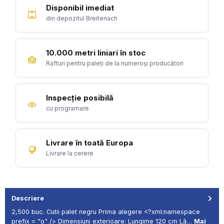
Disponibil imediat
din depozitul Breitenach
10.000 metri liniari în stoc
Rafturi pentru paleți de la numeroși producători
Inspecție posibilă
cu programare
Livrare în toată Europa
Livrare la cerere
Descriere
2,500 buc. Cutii palet negru Prima alegere <?xml:namespace
prefix = "o" /> Dimensiuni exterioare: Lungime 120 cm Lă…
Mai