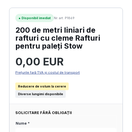
●
Disponibil imediat
Nr. art. P1869
200 de metri liniari de
rafturi cu cleme Rafturi
pentru paleți Stow
Preț obișnuit:
0,00 EUR
Prețurile fară TVA și costul de transport
Reducere de volum la cerere
Diverse lungimi disponibile
SOLICITARE FĂRĂ OBLIGAȚII
Nume *