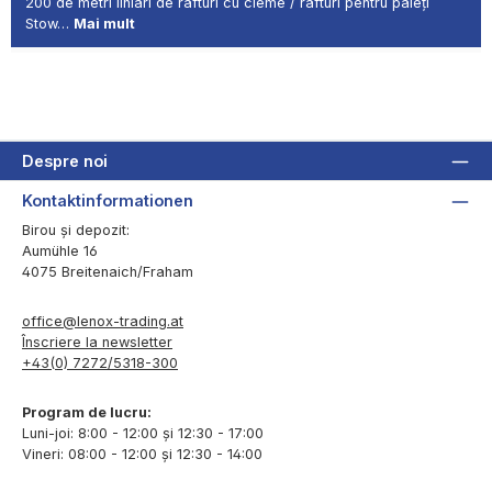
200 de metri liniari de rafturi cu cleme / rafturi pentru paleți
Stow…
Mai mult
Despre noi
Kontaktinformationen
Birou și depozit:
Aumühle 16
4075 Breitenaich/Fraham
office@lenox-trading.at
Înscriere la newsletter
+43(0) 7272/5318-300
Program de lucru:
Luni-joi: 8:00 - 12:00 și 12:30 - 17:00
Vineri: 08:00 - 12:00 și 12:30 - 14:00