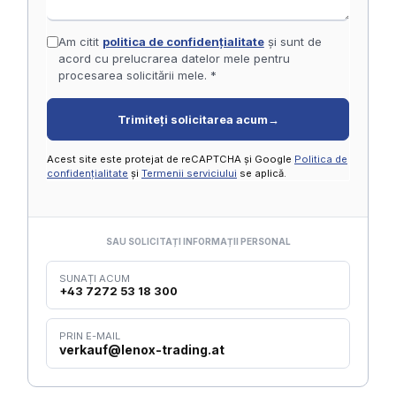
Am citit
politica de confidențialitate
și sunt de
acord cu prelucrarea datelor mele pentru
procesarea solicitării mele. *
Trimiteți solicitarea acum
→
Acest site este protejat de reCAPTCHA și Google
Politica de
confidențialitate
și
Termenii serviciului
se aplică.
SAU SOLICITAȚI INFORMAȚII PERSONAL
SUNAȚI ACUM
+43 7272 53 18 300
PRIN E-MAIL
verkauf@lenox-trading.at