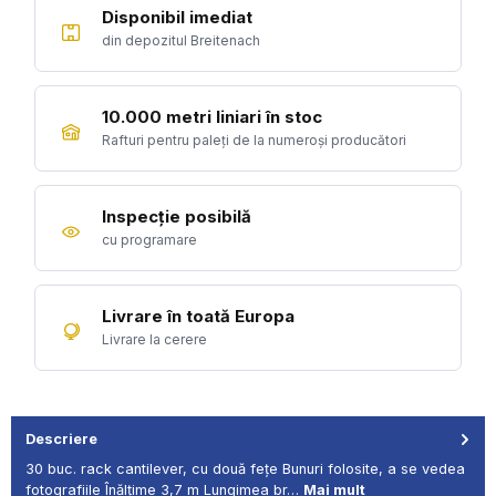
Disponibil imediat
din depozitul Breitenach
10.000 metri liniari în stoc
Rafturi pentru paleți de la numeroși producători
Inspecție posibilă
cu programare
Livrare în toată Europa
Livrare la cerere
Descriere
30 buc. rack cantilever, cu două fețe Bunuri folosite, a se vedea
fotografiile Înălțime 3,7 m Lungimea br…
Mai mult