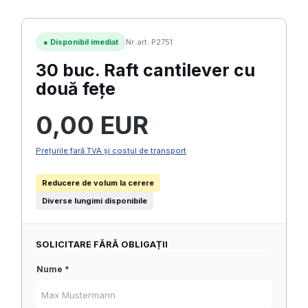
●
Disponibil imediat
Nr. art. P2751
30 buc. Raft cantilever cu
două fețe
Preț obișnuit:
0,00 EUR
Prețurile fară TVA și costul de transport
Reducere de volum la cerere
Diverse lungimi disponibile
SOLICITARE FĂRĂ OBLIGAȚII
Nume *