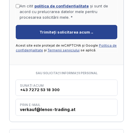
Am citit
politica de confidențialitate
și sunt de
acord cu prelucrarea datelor mele pentru
procesarea solicitării mele. *
Trimiteți solicitarea acum
→
Acest site este protejat de reCAPTCHA și Google
Politica de
confidențialitate
și
Termenii serviciului
se aplică.
SAU SOLICITAȚI INFORMAȚII PERSONAL
SUNAȚI ACUM
+43 7272 53 18 300
PRIN E-MAIL
verkauf@lenox-trading.at