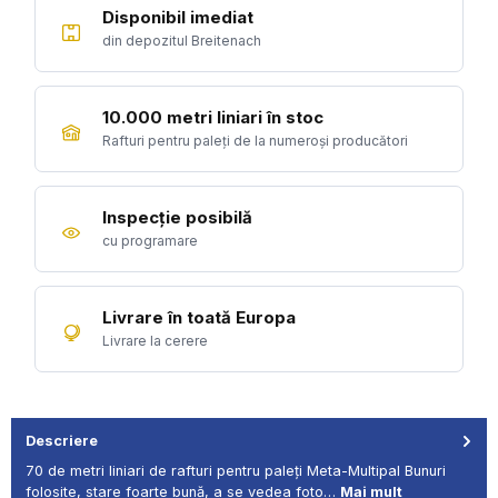
Disponibil imediat
din depozitul Breitenach
10.000 metri liniari în stoc
Rafturi pentru paleți de la numeroși producători
Inspecție posibilă
cu programare
Livrare în toată Europa
Livrare la cerere
Descriere
70 de metri liniari de rafturi pentru paleți Meta-Multipal Bunuri
folosite, stare foarte bună, a se vedea foto…
Mai mult