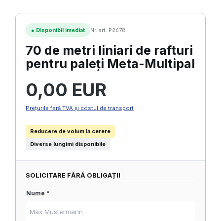
●
Disponibil imediat
Nr. art. P2678
70 de metri liniari de rafturi
pentru paleți Meta-Multipal
Preț obișnuit:
0,00 EUR
Prețurile fară TVA și costul de transport
Reducere de volum la cerere
Diverse lungimi disponibile
SOLICITARE FĂRĂ OBLIGAȚII
Nume *