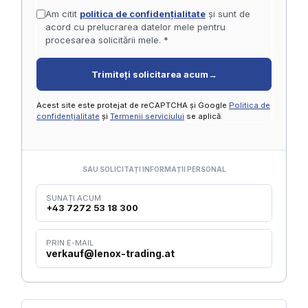
Am citit
politica de confidențialitate
și sunt de
acord cu prelucrarea datelor mele pentru
procesarea solicitării mele. *
Trimiteți solicitarea acum
→
Acest site este protejat de reCAPTCHA și Google
Politica de
confidențialitate
și
Termenii serviciului
se aplică.
SAU SOLICITAȚI INFORMAȚII PERSONAL
SUNAȚI ACUM
+43 7272 53 18 300
PRIN E-MAIL
verkauf@lenox-trading.at