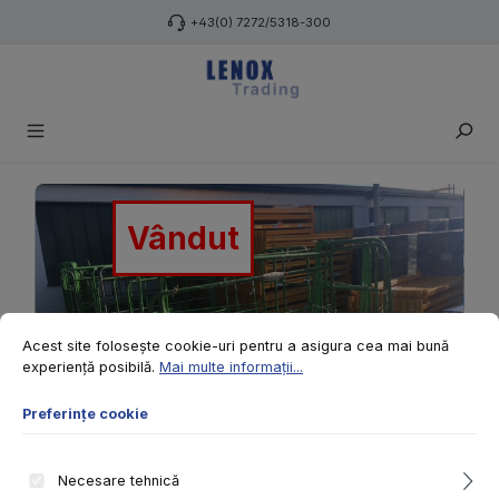
Sari la conținutul principal
+43(0) 7272/5318-300
Sari peste galeria de imagini
Vândut
Preferințe cookie
Acest site folosește cookie-uri pentru a asigura cea mai bună experiență
Acest site folosește cookie-uri pentru a asigura cea mai bună
experiență posibilă.
Mai multe informații...
Preferințe cookie
Necesare tehnică