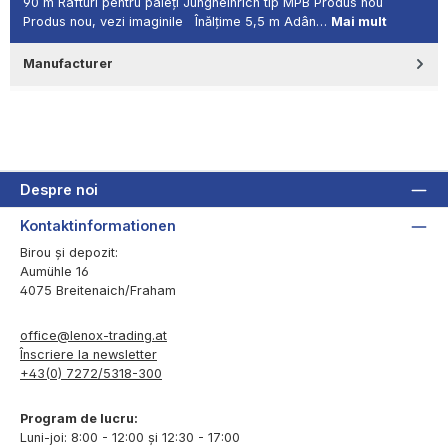
90 m Rafturi pentru paleți Jungheinrich tip MPB Produs nou
Produs nou, vezi imaginile Înălțime 5,5 m Adân…
Mai mult
Manufacturer
Despre noi
Kontaktinformationen
Birou și depozit:
Aumühle 16
4075 Breitenaich/Fraham
office@lenox-trading.at
Înscriere la newsletter
+43(0) 7272/5318-300
Program de lucru:
Luni-joi: 8:00 - 12:00 și 12:30 - 17:00