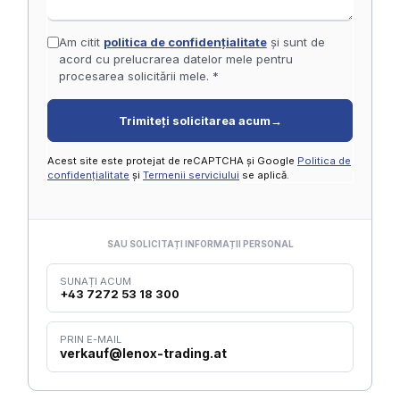
Am citit
politica de confidențialitate
și sunt de
acord cu prelucrarea datelor mele pentru
procesarea solicitării mele. *
Trimiteți solicitarea acum
→
Acest site este protejat de reCAPTCHA și Google
Politica de
confidențialitate
și
Termenii serviciului
se aplică.
SAU SOLICITAȚI INFORMAȚII PERSONAL
SUNAȚI ACUM
+43 7272 53 18 300
PRIN E-MAIL
verkauf@lenox-trading.at