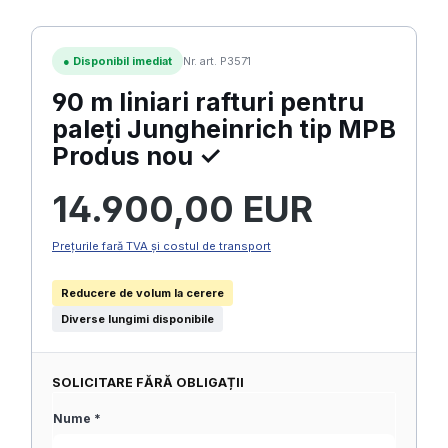
●
Disponibil imediat
Nr. art. P3571
90 m liniari rafturi pentru
paleți Jungheinrich tip MPB
Produs nou ✓
Preț obișnuit:
14.900,00 EUR
Prețurile fară TVA și costul de transport
Reducere de volum la cerere
Diverse lungimi disponibile
SOLICITARE FĂRĂ OBLIGAȚII
Nume *