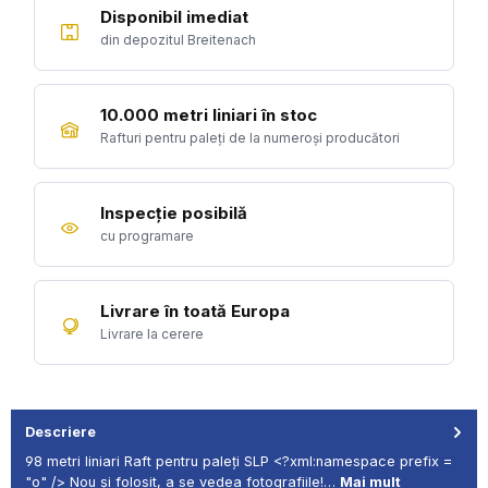
Disponibil imediat
din depozitul Breitenach
10.000 metri liniari în stoc
Rafturi pentru paleți de la numeroși producători
Inspecție posibilă
cu programare
Livrare în toată Europa
Livrare la cerere
Descriere
98 metri liniari Raft pentru paleți SLP <?xml:namespace prefix =
"o" /> Nou și folosit, a se vedea fotografiile!…
Mai mult