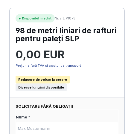
●
Disponibil imediat
Nr. art. P1873
98 de metri liniari de rafturi
pentru paleți SLP
Preț obișnuit:
0,00 EUR
Prețurile fară TVA și costul de transport
Reducere de volum la cerere
Diverse lungimi disponibile
SOLICITARE FĂRĂ OBLIGAȚII
Nume *