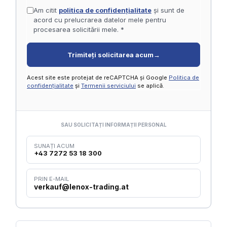
Am citit
politica de confidențialitate
și sunt de
acord cu prelucrarea datelor mele pentru
procesarea solicitării mele. *
Trimiteți solicitarea acum
→
Acest site este protejat de reCAPTCHA și Google
Politica de
confidențialitate
și
Termenii serviciului
se aplică.
SAU SOLICITAȚI INFORMAȚII PERSONAL
SUNAȚI ACUM
+43 7272 53 18 300
PRIN E-MAIL
verkauf@lenox-trading.at