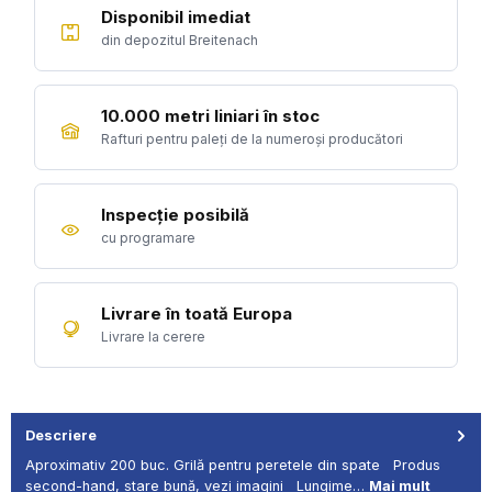
Disponibil imediat
din depozitul Breitenach
10.000 metri liniari în stoc
Rafturi pentru paleți de la numeroși producători
Inspecție posibilă
cu programare
Livrare în toată Europa
Livrare la cerere
Descriere
Aproximativ 200 buc. Grilă pentru peretele din spate Produs
second-hand, stare bună, vezi imagini Lungime…
Mai mult