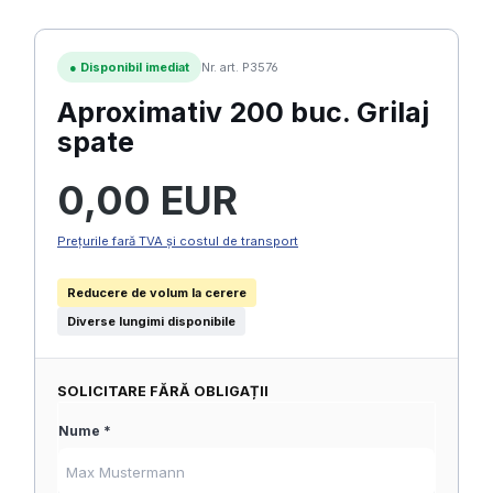
●
Disponibil imediat
Nr. art. P3576
Aproximativ 200 buc. Grilaj
spate
Preț obișnuit:
0,00 EUR
Prețurile fară TVA și costul de transport
Reducere de volum la cerere
Diverse lungimi disponibile
SOLICITARE FĂRĂ OBLIGAȚII
Nume *