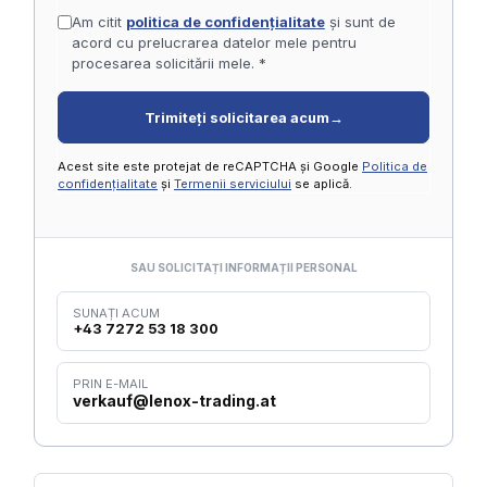
Am citit
politica de confidențialitate
și sunt de
acord cu prelucrarea datelor mele pentru
procesarea solicitării mele. *
Trimiteți solicitarea acum
→
Acest site este protejat de reCAPTCHA și Google
Politica de
confidențialitate
și
Termenii serviciului
se aplică.
SAU SOLICITAȚI INFORMAȚII PERSONAL
SUNAȚI ACUM
+43 7272 53 18 300
PRIN E-MAIL
verkauf@lenox-trading.at