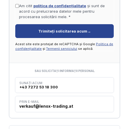
Am citit
politica de confidențialitate
și sunt de
acord cu prelucrarea datelor mele pentru
procesarea solicitării mele. *
Trimiteți solicitarea acum
→
Acest site este protejat de reCAPTCHA și Google
Politica de
confidențialitate
și
Termenii serviciului
se aplică.
SAU SOLICITAȚI INFORMAȚII PERSONAL
SUNAȚI ACUM
+43 7272 53 18 300
PRIN E-MAIL
verkauf@lenox-trading.at