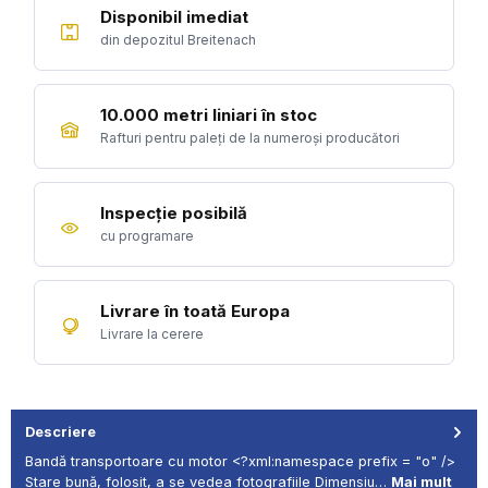
Disponibil imediat
din depozitul Breitenach
10.000 metri liniari în stoc
Rafturi pentru paleți de la numeroși producători
Inspecție posibilă
cu programare
Livrare în toată Europa
Livrare la cerere
Descriere
Bandă transportoare cu motor <?xml:namespace prefix = "o" />
Stare bună, folosit, a se vedea fotografiile Dimensiu…
Mai mult