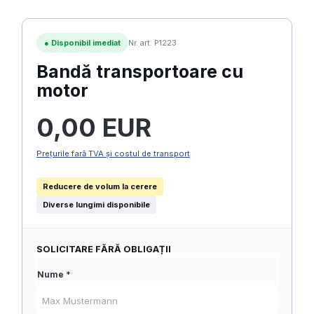
●
Disponibil imediat
Nr. art. P1223
Bandă transportoare cu
motor
Preț obișnuit:
0,00 EUR
Prețurile fară TVA și costul de transport
Reducere de volum la cerere
Diverse lungimi disponibile
SOLICITARE FĂRĂ OBLIGAȚII
Nume *