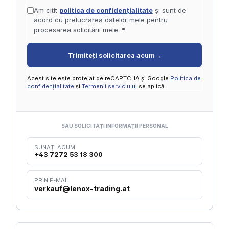
Am citit
politica de confidențialitate
și sunt de
acord cu prelucrarea datelor mele pentru
procesarea solicitării mele. *
Trimiteți solicitarea acum
→
Acest site este protejat de reCAPTCHA și Google
Politica de
confidențialitate
și
Termenii serviciului
se aplică.
SAU SOLICITAȚI INFORMAȚII PERSONAL
SUNAȚI ACUM
+43 7272 53 18 300
PRIN E-MAIL
verkauf@lenox-trading.at