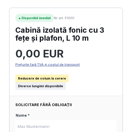
●
Disponibil imediat
Nr. art. P3551
Cabină izolată fonic cu 3
fețe și plafon, L 10 m
Preț obișnuit:
0,00 EUR
Prețurile fară TVA și costul de transport
Reducere de volum la cerere
Diverse lungimi disponibile
SOLICITARE FĂRĂ OBLIGAȚII
Nume *