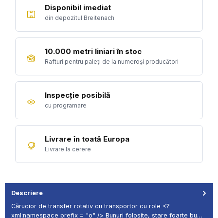
Disponibil imediat
din depozitul Breitenach
10.000 metri liniari în stoc
Rafturi pentru paleți de la numeroși producători
Inspecție posibilă
cu programare
Livrare în toată Europa
Livrare la cerere
Descriere
Cărucior de transfer rotativ cu transportor cu role <?
xml:namespace prefix = "o" /> Bunuri folosite, stare foarte bu…