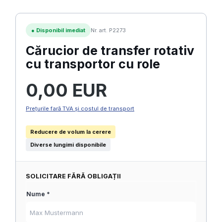
●
Disponibil imediat
Nr. art. P2273
Cărucior de transfer rotativ
cu transportor cu role
Preț obișnuit:
0,00 EUR
Prețurile fară TVA și costul de transport
Reducere de volum la cerere
Diverse lungimi disponibile
SOLICITARE FĂRĂ OBLIGAȚII
Nume *