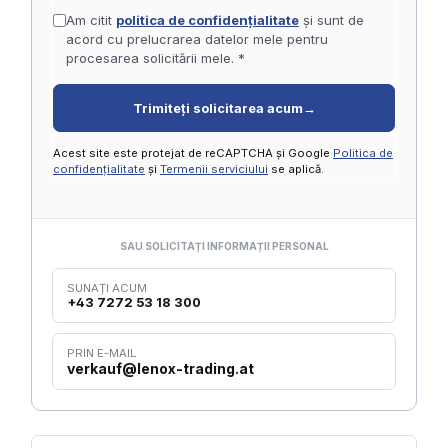
Am citit
politica de confidențialitate
și sunt de
acord cu prelucrarea datelor mele pentru
procesarea solicitării mele. *
Trimiteți solicitarea acum
→
Acest site este protejat de reCAPTCHA și Google
Politica de
confidențialitate
și
Termenii serviciului
se aplică.
SAU SOLICITAȚI INFORMAȚII PERSONAL
SUNAȚI ACUM
+43 7272 53 18 300
PRIN E-MAIL
verkauf@lenox-trading.at